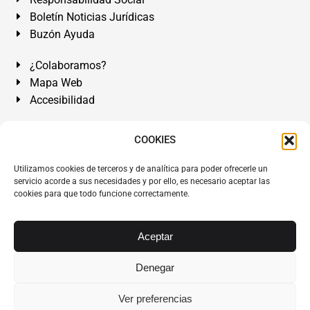
Boletín Noticias Jurídicas
Buzón Ayuda
¿Colaboramos?
Mapa Web
Accesibilidad
Álvarez Abogados Tenerife:
Calle Teobaldo Power Nº 7,
COOKIES
2º Derecha, El Médano, Granadilla de Abona, Santa Cruz
Utilizamos cookies de terceros y de analítica para poder ofrecerle un
de Tenerife. Islas Canarias.
servicio acorde a sus necesidades y por ello, es necesario aceptar las
cookies para que todo funcione correctamente.
Somos Abogados especialistas del Derecho desde 1954.
Despacho de Abogados El Médano
,
Abogados Granadilla
de Abona
en
Tenerife Sur
.
Mejores Abogados Tenerife
.
Aceptar
Abogados colegiados y ejercientes del ICATF.
#AlvarezAbogados
Denegar
Copyright © 1954·2026
Álvarez Abogados Tenerife
.
Ver preferencias
Todos los derechos reservados.
Álvarez Abogados ®
y el