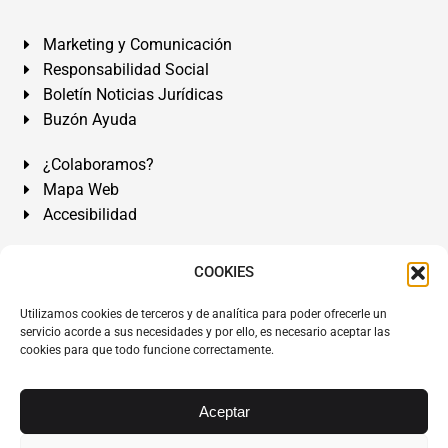
Marketing y Comunicación
Responsabilidad Social
Boletín Noticias Jurídicas
Buzón Ayuda
¿Colaboramos?
Mapa Web
Accesibilidad
Álvarez Abogados Tenerife:
Calle Teobaldo Power Nº 7,
COOKIES
2º Derecha, El Médano, Granadilla de Abona, Santa Cruz
Utilizamos cookies de terceros y de analítica para poder ofrecerle un
de Tenerife. Islas Canarias.
servicio acorde a sus necesidades y por ello, es necesario aceptar las
cookies para que todo funcione correctamente.
Somos Abogados especialistas del Derecho desde 1954.
Despacho de Abogados El Médano
,
Abogados Granadilla
de Abona
en
Tenerife Sur
.
Mejores Abogados Tenerife
.
Aceptar
Abogados colegiados y ejercientes del ICATF.