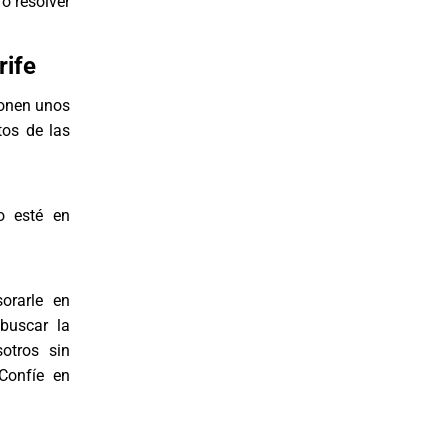
o resolver
rife
ponen unos
tos de las
o esté en
orarle en
buscar la
otros sin
Confíe en