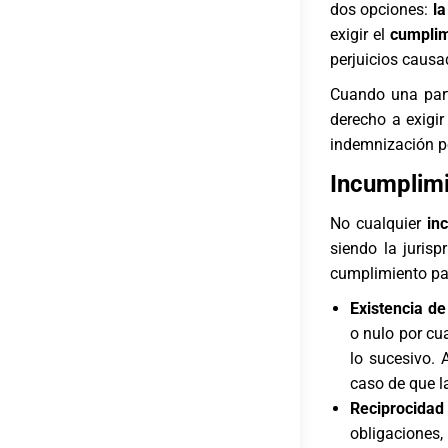
dos opciones:
la
exigir el
cumplim
perjuicios
causad
Cuando una pa
derecho a exigir
indemnización po
Incumplimi
No cualquier
in
siendo la juris
cumplimiento para
Existencia de
o nulo por cu
lo sucesivo.
caso de que l
Reciprocida
obligaciones,