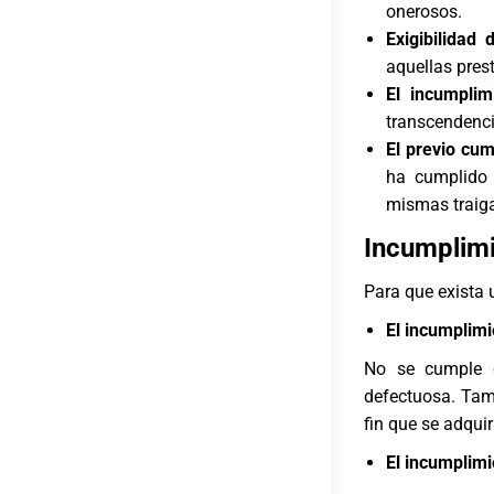
onerosos.
Exigibilidad 
aquellas pres
El incumplim
transcendenci
El previo cum
ha cumplido 
mismas traiga
Incumplimi
Para que exista
El incumplimi
No se cumple c
defectuosa. Tam
fin que se adquir
El incumplimi