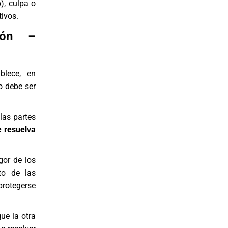
), culpa o
tivos.
ión –
ablece, en
do debe ser
las partes
e resuelva
gor de los
to de las
 protegerse
ue la otra