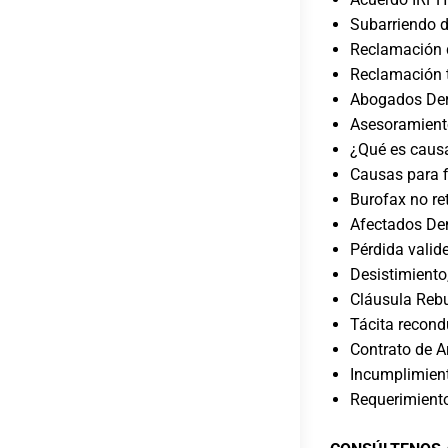
Subarriendo d
Reclamación d
Reclamación t
Abogados Der
Asesoramiento
¿Qué es caus
Causas para fi
Burofax no re
Afectados Den
Pérdida valid
Desistimiento,
Cláusula Rebu
Tácita recond
Contrato de A
Incumplimient
Requerimiento