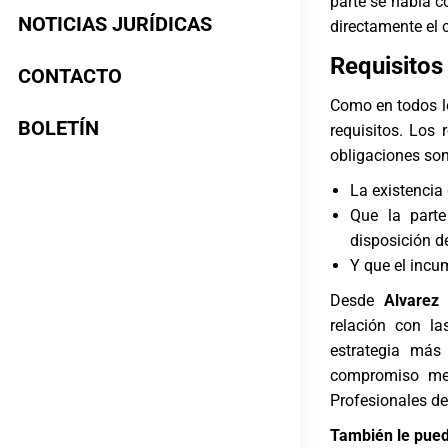
parte se había c
NOTICIAS JURÍDICAS
directamente el 
Requisitos
CONTACTO
Como en todos l
BOLETÍN
requisitos. Los 
obligaciones son
La existencia
Que la parte
disposición d
Y que el incum
Desde
Alvarez
relación con la
estrategia más
compromiso med
Profesionales de
También le pued