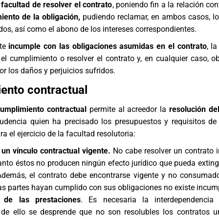
 facultad de resolver el contrato
, poniendo fin a la relación con
iento de la obligación,
pudiendo reclamar, en ambos casos, l
os, así como el abono de los intereses correspondientes.
rte
incumple con las obligaciones asumidas en el contrato
, l
 el cumplimiento o resolver el contrato y, en cualquier caso, o
r los daños y perjuicios sufridos.
ento contractual
cumplimiento contractual
permite al acreedor la
resolución de
prudencia quien ha precisado los presupuestos y requisitos de
 el ejercicio de la facultad resolutoria:
 un vínculo contractual vigente.
No cabe resolver un contrato i
anto éstos no producen ningún efecto jurídico que pueda exting
 Además, el contrato debe encontrarse vigente y no consumad
as partes hayan cumplido con sus obligaciones no existe incum
d de las prestaciones
. Es necesaria la interdependencia 
 de ello se desprende que no son resolubles los contratos un