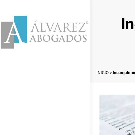
I
INICIO
>
Incumplimie