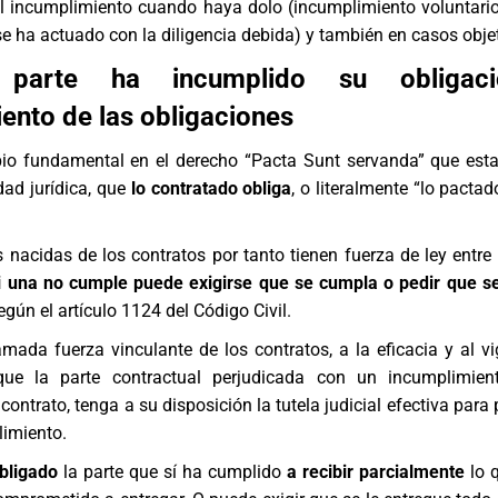
el incumplimiento cuando haya dolo (incumplimiento voluntario
se ha actuado con la diligencia debida) y también en casos obje
 parte ha incumplido su obligac
ento de las obligaciones
ipio fundamental en el derecho “Pacta Sunt servanda” que est
dad jurídica, que
lo contratado obliga
, o literalmente “lo pacta
 nacidas de los contratos por tanto tienen fuerza de ley entre 
i una no cumple puede exigirse que se cumpla o pedir que s
gún el artículo 1124 del Código Civil.
amada fuerza vinculante de los contratos, a la eficacia y al vi
ue la parte contractual perjudicada con un incumplimien
contrato, tenga a su disposición la tutela judicial efectiva para
limiento.
bligado
la parte que sí ha cumplido
a recibir parcialmente
lo q