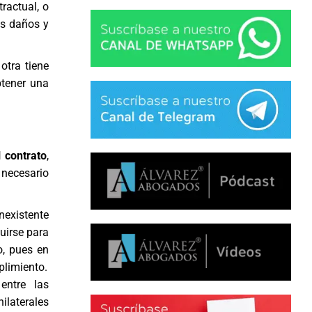
tractual, o
os
daños y
a otra tiene
btener una
l contrato
,
 necesario
nexistente
uirse para
o, pues en
plimiento.
entre las
ilaterales