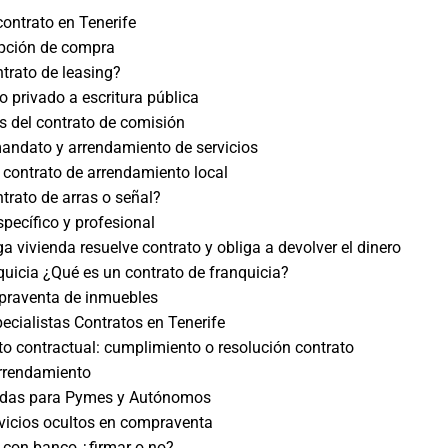
contrato en Tenerife
opción de compra
ntrato de leasing?
o privado a escritura pública
as del contrato de comisión
andato y arrendamiento de servicios
 contrato de arrendamiento local
trato de arras o señal?
specífico y profesional
a vivienda resuelve contrato y obliga a devolver el dinero
quicia ¿Qué es un contrato de franquicia?
praventa de inmuebles
cialistas Contratos en Tenerife
o contractual: cumplimiento o resolución contrato
arrendamiento
das para Pymes y Autónomos
vicios ocultos en compraventa
 con banco ¿firmar o no?