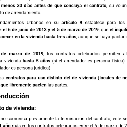
l menos 30 días antes de que concluya el contrato
, su volu
ato de arrendamiento.
endamientos Urbanos en su
artículo 9
establece para lo
e el 6 de junio de 2013 y el 5 de marzo de 2019
, que
el inqui
necer en la vivienda hasta tres años
, aunque se haya pactad
6 de marzo de 2019
, los contratos celebrados permiten al
la vivienda
hasta 5 años
(si el arrendador es persona física)
dador es persona jurídica).
los
contratos para uso distinto del de vivienda
(
locales de n
a que libremente pacten
las partes.
onducción
o de vivienda:
r no comunica previamente la terminación del contrato, éste s
1 año
más en los contratos celebrados entre el 6 de marzo de 2