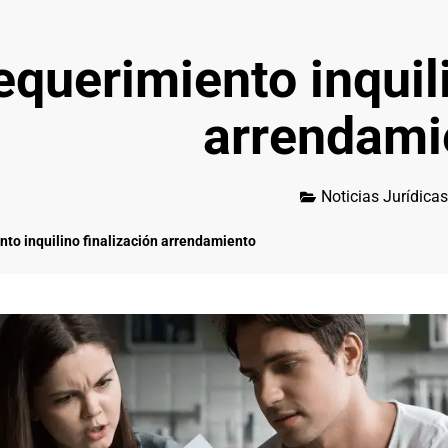
equerimiento inquili
arrendami
Noticias Jurídicas
to inquilino finalización arrendamiento