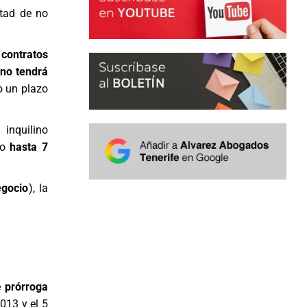
ntad de no
s
contratos
lino tendrá
o un plazo
 inquilino
 o
hasta 7
egocio
), la
e
prórroga
013 y el 5