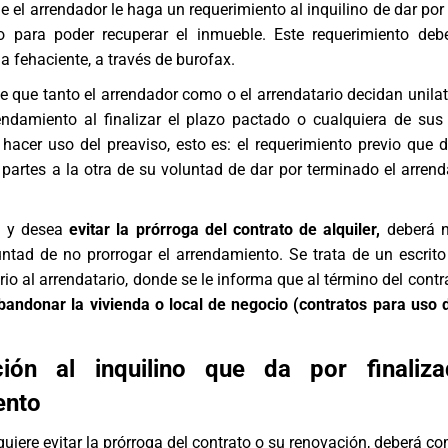
e el arrendador le haga un requerimiento al inquilino de dar por
o para poder recuperar el inmueble. Este requerimiento deb
 fehaciente, a través de
burofax
.
e que tanto el arrendador como o el arrendatario decidan unila
rendamiento al finalizar el plazo pactado o cualquiera de sus
hacer uso del preaviso, esto es: el requerimiento previo que 
partes a la otra de su voluntad de dar por terminado el arren
io y desea
evitar la prórroga del contrato de alquiler,
deberá no
untad de no prorrogar el arrendamiento. Se trata de un escrit
tario al arrendatario, donde se le informa que al término del contr
andonar la vivienda o local de negocio (contratos para uso d
ión al inquilino que da por finaliz
ento
 quiere evitar la prórroga del contrato o su renovación, deberá c