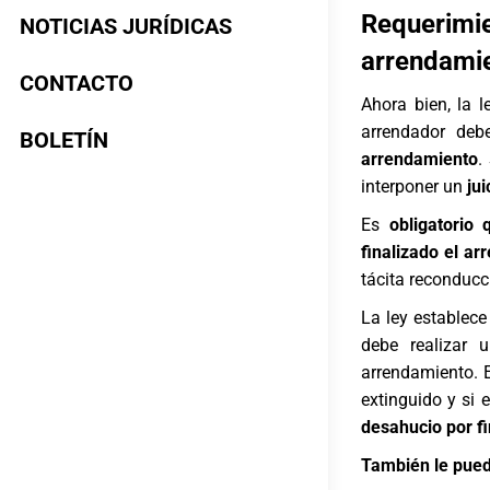
Requerimi
NOTICIAS JURÍDICAS
arrendami
CONTACTO
Ahora bien, la 
arrendador deb
BOLETÍN
arrendamiento
.
interponer un
jui
Es
obligatorio
finalizado el a
tácita reconducci
La ley establec
debe realizar
arrendamiento. 
extinguido y si 
desahucio
por fi
También le pued