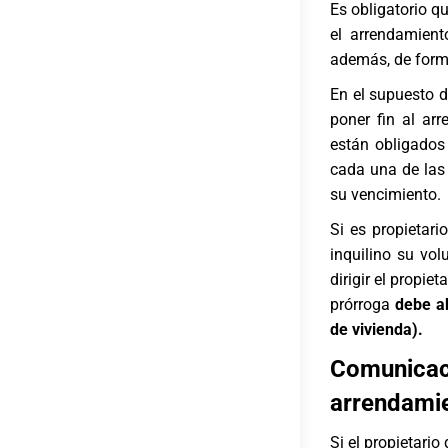
Es obligatorio qu
el arrendamient
además, de forma
En el supuesto d
poner fin al ar
están obligados 
cada una de las 
su vencimiento.
Si es propietar
inquilino su vol
dirigir el propie
prórroga
debe ab
de vivienda).
Comunicac
arrendami
Si el propietario