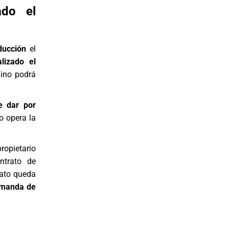
ado el
ducción
el
alizado el
lino podrá
e dar por
o opera la
propietario
ntrato de
rato queda
manda de