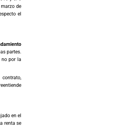
e marzo de
especto el
ndamiento
as partes.
 no por la
contrato,
reentiende
ijado en el
la renta se