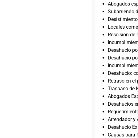
Abogados espe
Subarriendo d
Desistimiento
Locales come
Rescisión de 
Incumplimient
Desahucio por
Desahucio por
Incumplimient
Desahucio: co
Retraso en el 
Traspaso de N
Abogados Esp
Desahucios en
Requerimiento
Arrendador y 
Desahucio Exp
Causas para fi