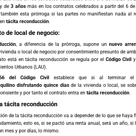
 y de
3 años
más en los contratos celebrados a partir del 6 d
también esta prórroga si las partes no manifiestan nada al r
 en
tácita reconducción
.
o de local de negocio:
ducción
, a diferencia de la prórroga, supone un
nuevo arre
ivienda o local de negocio por consentimiento presunto de amb
ato está en tácita reconducción se regula por el
Código Civil
y
ientos Urbanos (LAU).
566 del Código Civil
establece que si al terminar el 
quilino disfrutando quince días
de la vivienda o local, se sob
consiente y por tanto el contrato entra en
tácita reconducción
.
a tácita reconducción
ción de la tácita reconducción va a depender de lo que se haya f
damiento, esto es, si se pactó una renta anual, será un año, si 
n mes y por días, lo mismo.