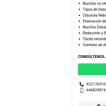
Burofax no re
Tipos de Desa
Cláusula Rebu
Enervación de
Burofax Desah
Redacción y 
Tácita recond
Contrato de Al
CONSÚLTENOS
922176510
646829874