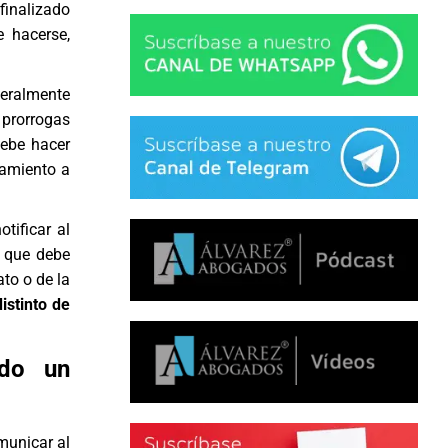
 finalizado
e hacerse,
teralmente
 prorrogas
debe hacer
damiento a
tificar al
o que debe
ato o de la
istinto de
ado un
omunicar al