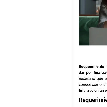
Requerimiento i
dar
por finaliz
necesario que 
conoce como la t
finalización arr
Requerimie