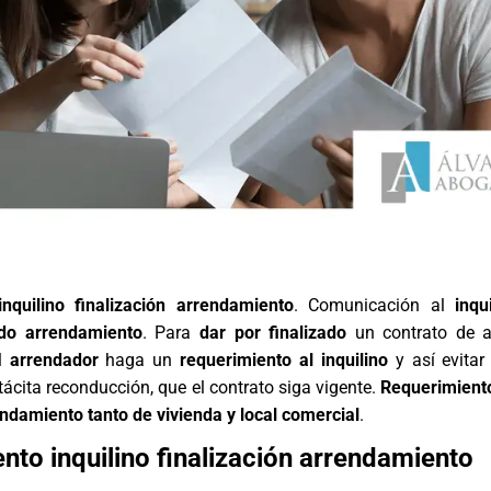
nquilino finalización arrendamiento
. Comunicación al
inqu
ado
arrendamiento
. Para
dar por finalizado
un contrato de al
el
arrendador
haga un
requerimiento al inquilino
y así evitar
ácita reconducción, que el contrato siga vigente.
Requerimiento
endamiento tanto de vivienda y local comercial
.
nto inquilino finalización arrendamiento