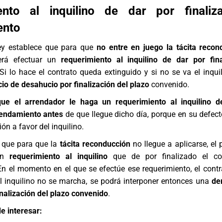
ento al inquilino de dar por finaliz
ento
ley establece que para que
no entre en juego la tácita recon
erá efectuar un
requerimiento al inquilino de dar por fin
 Si lo hace el contrato queda extinguido y si no se va el inqui
cio de desahucio por finalización del plazo
convenido.
 que el arrendador le haga un requerimiento al inquilino d
rrendamiento antes
de que llegue dicho día, porque en su defect
ón a favor del inquilino.
e que para que la
tácita reconducción
no llegue a aplicarse, el 
 un
requerimiento al inquilino
que de por finalizado el co
En el momento en el que se efectúe ese requerimiento, el cont
el inquilino no se marcha, se podrá interponer entonces una
de
nalización del plazo convenido
.
e interesar: