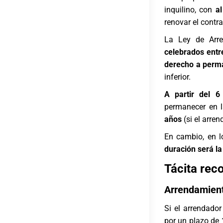
inquilino, con
a
renovar el contr
La Ley de Arr
celebrados entr
derecho a perma
inferior.
A partir del 
permanecer en 
años
(si el arren
En cambio, en 
duración será l
Tácita rec
Arrendamient
Si el arrendado
por un plazo de