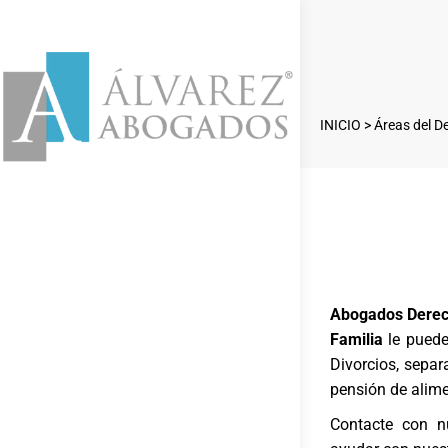
INICIO
>
Áreas del D
Abogados Derech
Familia
le puede
Divorcios, separ
pensión de alime
Contacte con n