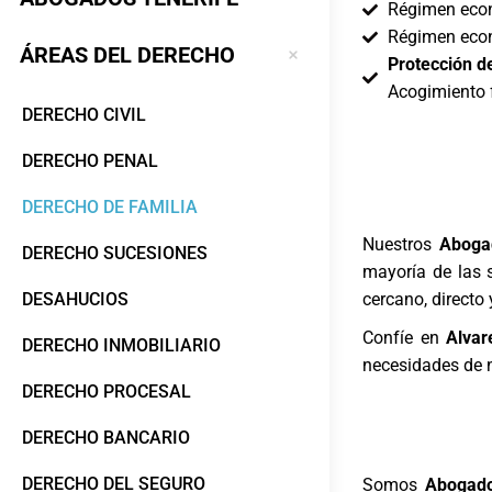
Régimen econ
Régimen econ
ÁREAS DEL DERECHO
Protección d
Acogimiento f
DERECHO CIVIL
DERECHO PENAL
DERECHO DE FAMILIA
Nuestros
Abogad
DERECHO SUCESIONES
mayoría de las s
cercano, directo
DESAHUCIOS
Confíe en
Alvar
DERECHO INMOBILIARIO
necesidades de n
DERECHO PROCESAL
DERECHO BANCARIO
DERECHO DEL SEGURO
Somos
Abogado