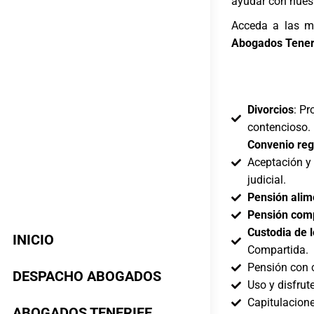
ayudar con nuest
Acceda a las m
Abogados Tener
Divorcios
: Pr
contencioso.
Convenio reg
Aceptación y
judicial.
Pensión alim
Pensión com
Custodia de l
INICIO
Compartida.
Pensión con c
DESPACHO ABOGADOS
Uso y disfrut
Capitulacion
ABOGADOS TENERIFE