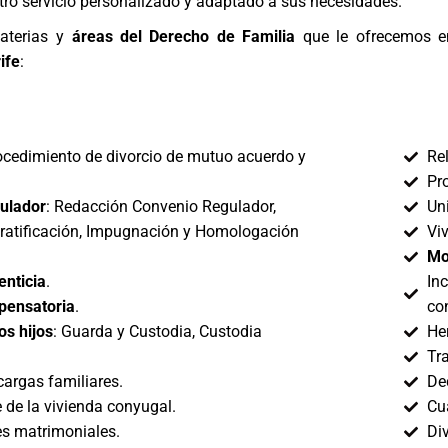
ro servicio personalizado y adaptado a sus necesidades.
aterias y
áreas del Derecho de Familia
que le ofrecemos 
ife
:
ocedimiento de divorcio de mutuo acuerdo y
Rel
Pro
ulador
: Redacción Convenio Regulador,
Un
 ratificación, Impugnación y Homologación
Viv
Mo
enticia
.
Inc
pensatoria
.
co
os hijos
: Guarda y Custodia, Custodia
Her
Tr
argas familiares.
De
e de la vivienda conyugal.
Cu
es matrimoniales.
Div