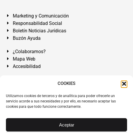
Marketing y Comunicación
Responsabilidad Social
Boletín Noticias Jurídicas
Buzón Ayuda
¿Colaboramos?
Mapa Web
Accesibilidad
Álvarez Abogados Tenerife:
Calle Teobaldo Power Nº 7,
COOKIES
2º Derecha, El Médano, Granadilla de Abona, Santa Cruz
Utilizamos cookies de terceros y de analítica para poder ofrecerle un
de Tenerife. Islas Canarias.
servicio acorde a sus necesidades y por ello, es necesario aceptar las
cookies para que todo funcione correctamente.
Somos Abogados especialistas del Derecho desde 1954.
Despacho de Abogados El Médano
,
Abogados Granadilla
de Abona
en
Tenerife Sur
.
Mejores Abogados Tenerife
.
Aceptar
Abogados colegiados y ejercientes del ICATF.