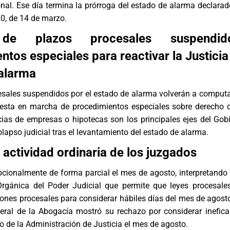
cional. Ese día termina la prórroga del estado de alarma declara
0, de 14 de marzo.
o de plazos procesales suspendi
tos especiales para reactivar la Justicia 
alarma
esales suspendidos por el estado de alarma volverán a comput
puesta en marcha de procedimientos especiales sobre derecho d
cias de empresas o hipotecas son los principales ejes del Gob
olapso judicial tras el levantamiento del estado de alarma.
 actividad ordinaria de los juzgados
pcionalmente de forma parcial el mes de agosto, interpretando e
rgánica del Poder Judicial que permite que leyes procesale
ones procesales para considerar hábiles días del mes de agosto
eral de la Abogacía mostró su rechazo por considerar inefica
to de la Administración de Justicia el mes de agosto.