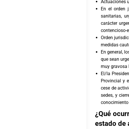
Actuaciones u
En el orden j
sanitarias, 
carácter urge
contencioso-el
Orden jurisdic
medidas caute
En general, l
que sean urge
muy gravosa l
El/la Presiden
Provincial y 
cese de activ
sedes, y cier
conocimiento 
¿Qué ocurr
estado de 