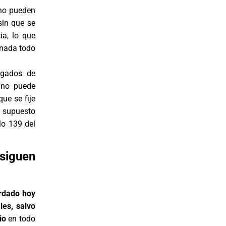
 no pueden
sin que se
ia, lo que
e nada todo
zgados de
 no puede
ue se fije
 supuesto
lo 139 del
 siguen
rdado hoy
les, salvo
io
en todo