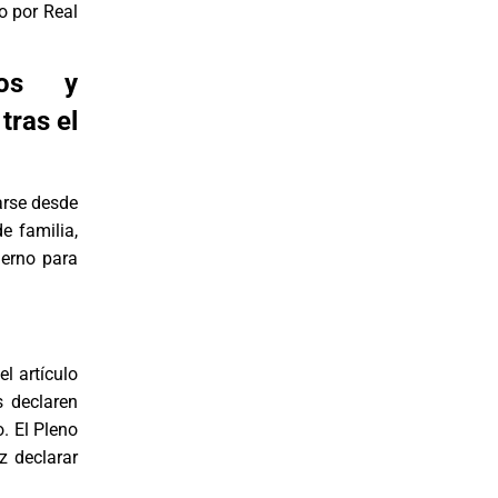
do por Real
dos y
tras el
arse desde
e familia,
ierno para
l artículo
s declaren
. El Pleno
z declarar