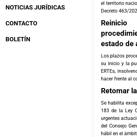
el territorio na
NOTICIAS JURÍDICAS
Decreto 463/202
Reinici
CONTACTO
procedimien
BOLETÍN
estado de 
Los plazos proc
su inicio y la 
ERTEs, insolven
hacer frente al c
Retomar la
Se habilita exce
183 de la Ley O
urgentes actuaci
del Consejo Gen
hábil en el ámbi