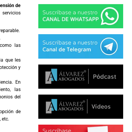
ensión de
servicios
reparable.
.
 como las
ia que les
otección y
iencia. En
ento, las
monios del
dopción de
 etc.