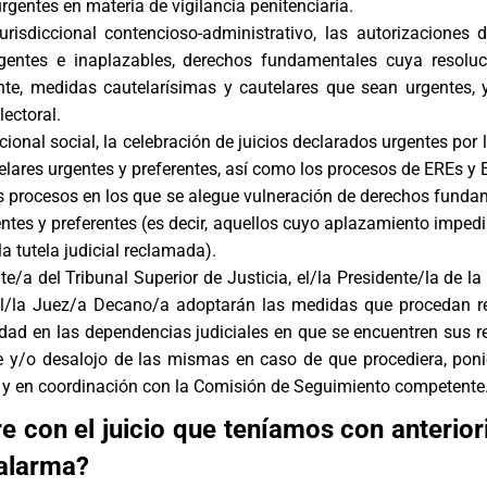
rgentes en materia de vigilancia penitenciaria.
urisdiccional contencioso-administrativo, las autorizaciones 
urgentes e inaplazables, derechos fundamentales cuya resolu
nte, medidas cautelarísimas y cautelares que sean urgentes, 
ectoral.
cional social, la celebración de juicios declarados urgentes por l
lares urgentes y preferentes, así como los procesos de EREs y 
os procesos en los que se alegue vulneración de derechos funda
ntes y preferentes (es decir, aquellos cuyo aplazamiento impedir
a tutela judicial reclamada).
te/a del Tribunal Superior de Justicia, el/la Presidente/la de l
el/la Juez/a Decano/a adoptarán las medidas que procedan re
idad en las dependencias judiciales en que se encuentren sus r
re y/o desalojo de las mismas en caso de que procediera, pon
y en coordinación con la Comisión de Seguimiento competente
e con el juicio que teníamos con anterior
alarma?