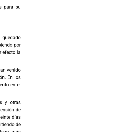
es para su
n quedado
siendo por
r efecto la
han venido
ón. En los
ento en el
s y otras
pensión de
einte días
itiendo de
plazo más