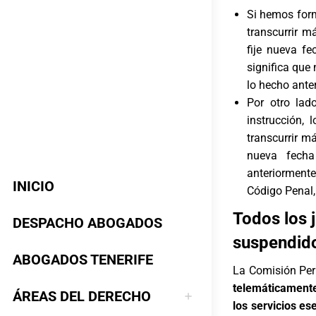
Si hemos fo
transcurrir m
fije nueva fe
significa que 
lo hecho ante
Por otro lad
instrucción,
transcurrir m
nueva fecha
anteriormente
INICIO
Código Penal, 
Todos los j
DESPACHO ABOGADOS
suspendido
ABOGADOS TENERIFE
La Comisión Per
telemáticamente
ÁREAS DEL DERECHO
los servicios es