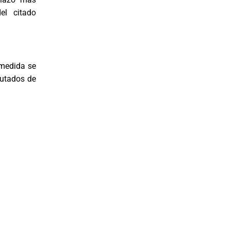
el citado
 medida se
putados de