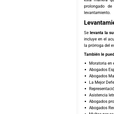
prolongado de
levantamiento.
Levantamie
Se
levanta la su
incluye en el ac
la prórroga del 
También le pued
Moratoria en 
Abogados Esp
Abogados Mat
La Mejor Defe
Representació
Asistencia le
Abogados proc
Abogados Rec