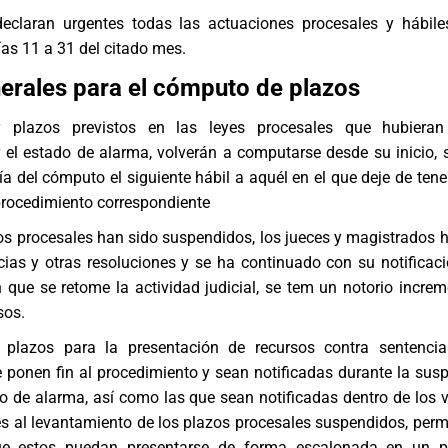
eclaran urgentes todas las actuaciones procesales y hábil
ías 11 a 31 del citado mes.
erales para el cómputo de plazos
 plazos previstos en las leyes procesales que hubiera
 el estado de alarma, volverán a computarse desde su inicio, 
ía del cómputo el siguiente hábil a aquél en el que deje de tene
procedimiento correspondiente
os procesales han sido suspendidos, los jueces y magistrados 
ias y otras resoluciones y se ha continuado con su notificaci
 que se retome la actividad judicial, se tem un notorio increm
sos.
 plazos para la presentación de recursos contra sentencia
 ponen fin al procedimiento y sean notificadas durante la sus
o de alarma, así como las que sean notificadas dentro de los v
es al levantamiento de los plazos procesales suspendidos, perm
e estos puedan presentarse de forma escalonada en un 