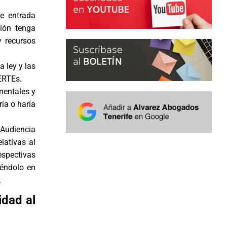
de entrada
ción tenga
y recursos
a ley y las
ERTEs.
mentales y
ía o haría
a Audiencia
lativas al
espectivas
iéndolo en
.
idad al