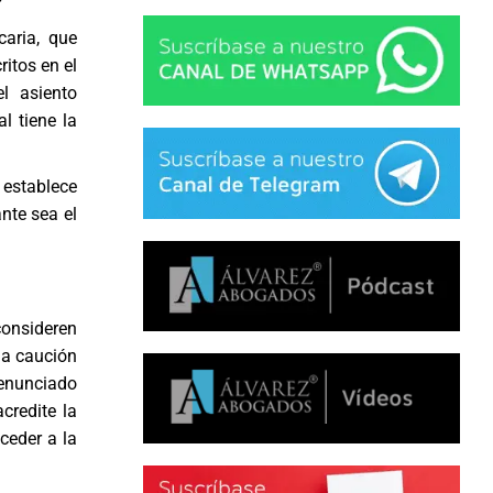
caria, que
ritos en el
l asiento
l tiene la
 establece
nte sea el
.
consideren
 la caución
renunciado
acredite la
ceder a la