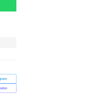
gram
odon