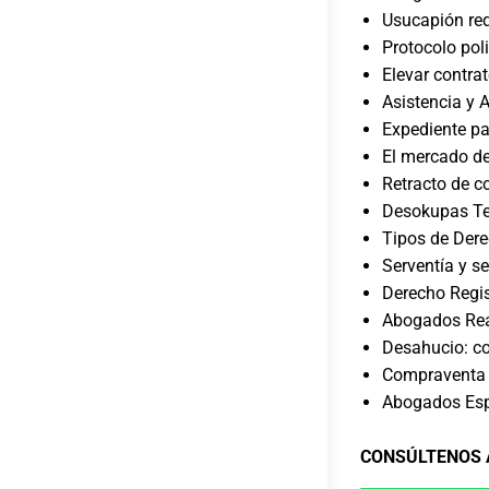
Usucapión req
Protocolo pol
Elevar contrat
Asistencia y 
Expediente par
El mercado del
Retracto de c
Desokupas Te
Tipos de Der
Serventía y s
Derecho Regis
Abogados Real
Desahucio: co
Compraventa 
Abogados Esp
CONSÚLTENOS