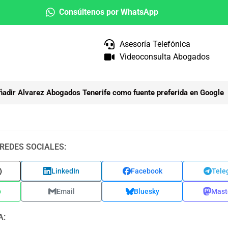
Consúltenos por WhatsApp
Asesoría Telefónica
Videoconsulta Abogados
ñadir Alvarez Abogados Tenerife como fuente preferida en Google
REDES SOCIALES:
)
LinkedIn
Facebook
Tele
p
Email
Bluesky
Mast
A: