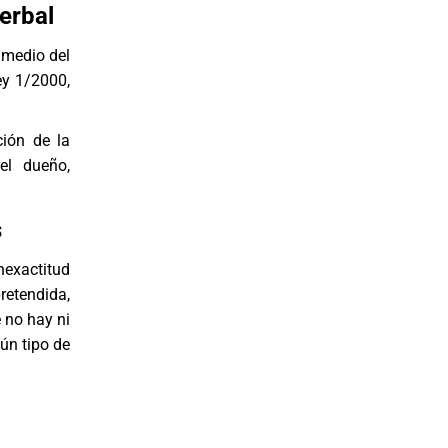
erbal
 medio del
Ley 1/2000,
ción de la
el dueño,
s
exactitud
retendida,
 no hay ni
gún tipo de