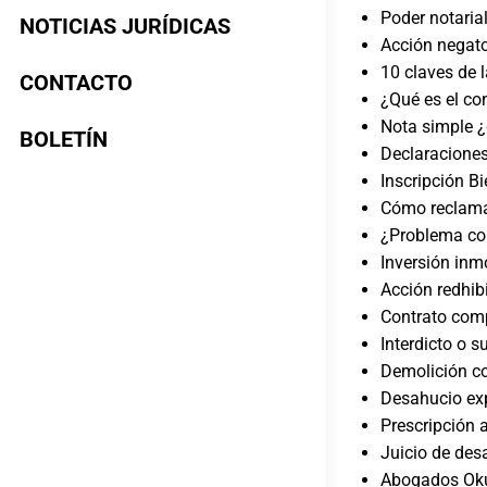
Poder notaria
NOTICIAS JURÍDICAS
Acción negato
10 claves de 
CONTACTO
¿Qué es el con
Nota simple 
BOLETÍN
Declaraciones
Inscripción B
Cómo reclama
¿Problema co
Inversión inmo
Acción redhibi
Contrato com
Interdicto o 
Demolición co
Desahucio ex
Prescripción a
Juicio de des
Abogados Oku