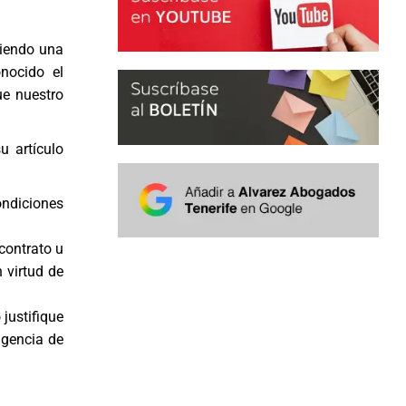
siendo una
nocido el
ue nuestro
u artículo
ondiciones
contrato u
n virtud de
 justifique
igencia de