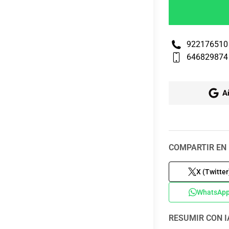
922176510
646829874
A
COMPARTIR EN 
X (Twitter
WhatsAp
RESUMIR CON I