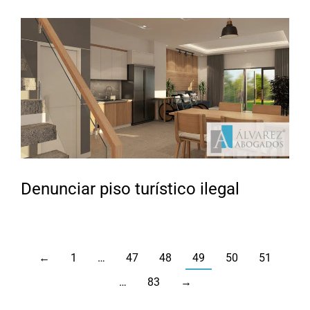
Denunciar piso turístico ilegal
←
1
…
47
48
49
50
51
…
83
→