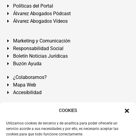
Políticas del Portal
Álvarez Abogados Pódcast
Álvarez Abogados Vídeos
Marketing y Comunicación
Responsabilidad Social
Boletín Noticias Jurídicas
Buzón Ayuda
¿Colaboramos?
Mapa Web
Accesibilidad
Álvarez Abogados Tenerife:
Calle Teobaldo Power Nº 7,
COOKIES
2º Derecha, El Médano, Granadilla de Abona, Santa Cruz
Utilizamos cookies de terceros y de analítica para poder ofrecerle un
de Tenerife. Islas Canarias.
servicio acorde a sus necesidades y por ello, es necesario aceptar las
cookies para que todo funcione correctamente.
Somos Abogados especialistas del Derecho desde 1954.