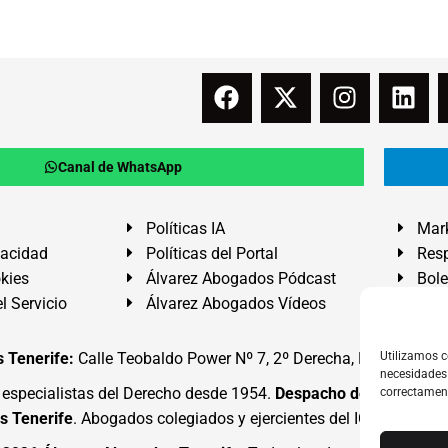
Canal de WhatsApp
Políticas IA
Mark
vacidad
Políticas del Portal
Resp
okies
Álvarez Abogados Pódcast
Bole
l Servicio
Álvarez Abogados Vídeos
Buz
 Tenerife:
Calle Teobaldo Power Nº 7, 2º Derecha, El Médano, G
Utilizamos c
necesidades 
specialistas del Derecho desde 1954.
Despacho de Abogados
correctamen
s Tenerife
. Abogados colegiados y ejercientes del ICATF.
#Alva