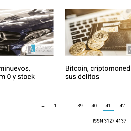
minuevos,
Bitcoin, criptomoned
km 0 y stock
sus delitos
←
1
…
39
40
41
42
ISSN 3127-4137