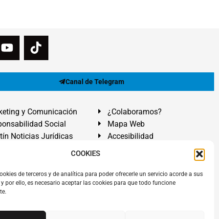
Canal de Telegram
eting y Comunicación
¿Colaboramos?
onsabilidad Social
Mapa Web
tín Noticias Jurídicas
Accesibilidad
ón Ayuda
COOKIES
ranadilla de Abona, Santa Cruz de Tenerife. Islas Canarias.
ookies de terceros y de analítica para poder ofrecerle un servicio acorde a sus
y por ello, es necesario aceptar las cookies para que todo funcione
 El Médano
,
Abogados Granadilla de Abona
en
Tenerife Sur
.
te.
rezAbogados