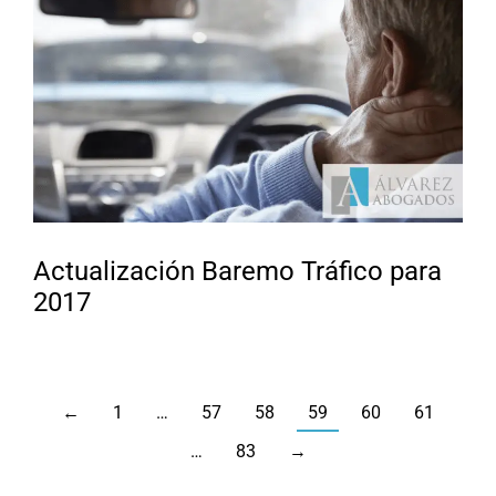
Actualización Baremo Tráfico para
2017
←
1
…
57
58
59
60
61
…
83
→