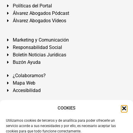
Políticas del Portal
Álvarez Abogados Pódcast
Álvarez Abogados Vídeos
Marketing y Comunicación
Responsabilidad Social
Boletín Noticias Jurídicas
Buzón Ayuda
¿Colaboramos?
Mapa Web
Accesibilidad
Álvarez Abogados Tenerife:
Calle Teobaldo Power Nº 7,
COOKIES
2º Derecha, El Médano, Granadilla de Abona, Santa Cruz
Utilizamos cookies de terceros y de analítica para poder ofrecerle un
de Tenerife. Islas Canarias.
servicio acorde a sus necesidades y por ello, es necesario aceptar las
cookies para que todo funcione correctamente.
Somos Abogados especialistas del Derecho desde 1954.