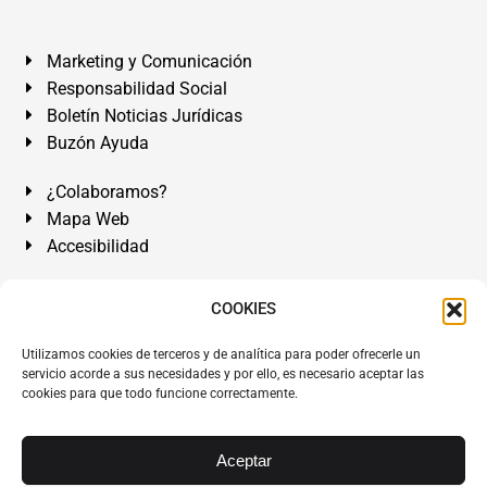
Marketing y Comunicación
Responsabilidad Social
Boletín Noticias Jurídicas
Buzón Ayuda
¿Colaboramos?
Mapa Web
Accesibilidad
Álvarez Abogados Tenerife:
Calle Teobaldo Power Nº 7,
COOKIES
2º Derecha, El Médano, Granadilla de Abona, Santa Cruz
Utilizamos cookies de terceros y de analítica para poder ofrecerle un
de Tenerife. Islas Canarias.
servicio acorde a sus necesidades y por ello, es necesario aceptar las
cookies para que todo funcione correctamente.
Somos Abogados especialistas del Derecho desde 1954.
Despacho de Abogados El Médano
,
Abogados Granadilla
de Abona
en
Tenerife Sur
.
Mejores Abogados Tenerife
.
Aceptar
Abogados colegiados y ejercientes del ICATF.