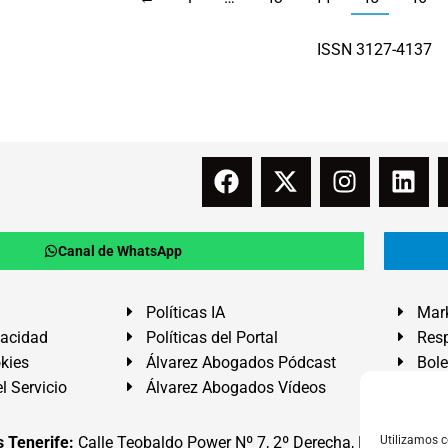
ISSN 3127-4137
Canal de WhatsApp
Políticas IA
Mark
vacidad
Políticas del Portal
Resp
okies
Álvarez Abogados Pódcast
Bole
l Servicio
Álvarez Abogados Vídeos
Buz
 Tenerife:
Calle Teobaldo Power Nº 7, 2º Derecha, El Médano, G
Utilizamos c