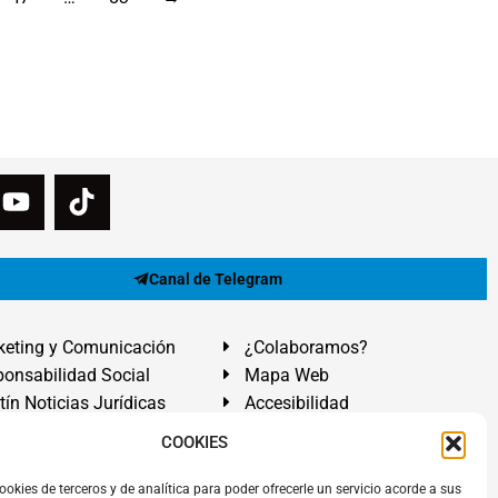
Canal de Telegram
eting y Comunicación
¿Colaboramos?
onsabilidad Social
Mapa Web
tín Noticias Jurídicas
Accesibilidad
ón Ayuda
COOKIES
ranadilla de Abona, Santa Cruz de Tenerife. Islas Canarias.
ookies de terceros y de analítica para poder ofrecerle un servicio acorde a sus