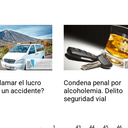
amar el lucro
Condena penal por
 un accidente?
alcoholemia. Delito
seguridad vial
←
1
…
43
44
45
46