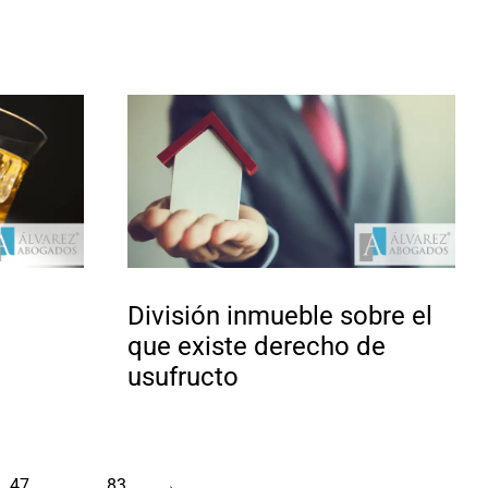
División inmueble sobre el
que existe derecho de
usufructo
47
…
83
→