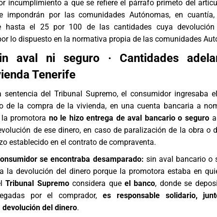
r incumplimiento a que se refiere el párrafo primeto del artícu
se impondrán por las comunidades Autónomas, en cuantía,
de hasta el 25 por 100 de las cantidades cuya devolución
or lo dispuesto en la normativa propia de las comunidades Au
n aval ni seguro · Cantidades adela
ienda Tenerife
a sentencia del Tribunal Supremo, el consumidor ingresaba el
io de la compra de la vivienda, en una cuenta bancaria a no
 la promotora
no le hizo entrega de aval bancario o seguro
a
evolución de ese dinero, en caso de paralización de la obra o d
azo establecido en el contrato de compraventa.
consumidor se encontraba desamparado:
sin aval bancario o 
da la devolución del dinero porque la promotora estaba en qui
el
Tribunal Supremo
considera que
el banco
, donde se depos
tregadas por el comprador,
es responsable solidario, jun
 devolución del dinero
.