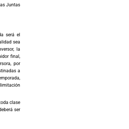
Las Juntas
da será el
alidad sea
versor, la
dor final,
rsora, por
stinadas a
temporada,
limitación
toda clase
deberá ser