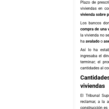
Plazo de prescr
viviendas en co
vivienda sobre 
Los bancos dond
compra de una v
la vivienda no se
ha
avalado
o
as
Así lo ha esta
ingresaba el di
terminar; el p
cantidades al co
Cantidad
viviendas
El Tribunal Sup
reclamar, a la 
construcción es 