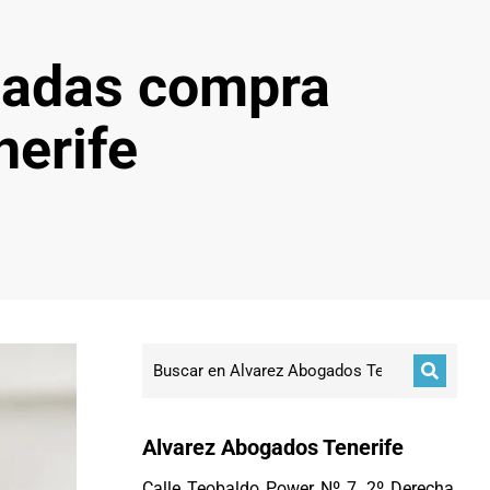
tadas compra
nerife
Alvarez Abogados Tenerife
Calle Teobaldo Power Nº 7, 2º Derecha,