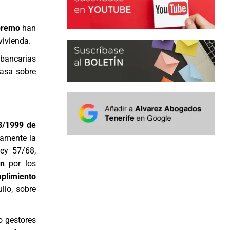
upremo
han
vivienda.
 bancarias
casa sobre
38/1999 de
samente la
Ley 57/68,
ión
por los
plimiento
lio, sobre
o gestores