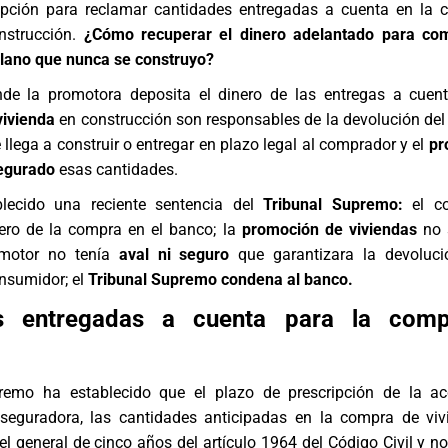
ipción para reclamar cantidades entregadas a cuenta en la
nstrucción.
¿Cómo recuperar el dinero adelantado para co
plano que nunca se construyo?
e la promotora deposita el dinero de las entregas a cuent
ivienda
en construcción son responsables de la devolución del
 llega a construir o entregar en plazo legal al comprador y el
pr
egurado
esas cantidades.
blecido una reciente sentencia del
Tribunal Supremo
:
el c
nero de la compra en el banco; la
promoción de viviendas
no s
romotor no tenía
aval ni seguro
que garantizara la devoluci
nsumidor; el
Tribunal Supremo condena al banco.
es entregadas a cuenta para la com
remo ha establecido que el plazo de prescripción de la ac
aseguradora, las cantidades anticipadas en la compra de vi
el general de cinco años del artículo 1964 del Código Civil y no