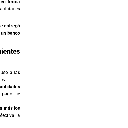
o en forma
cantidades
se entregó
a un banco
.
uientes
luso a las
iva.
antidades
o pago se
a más los
fectiva la