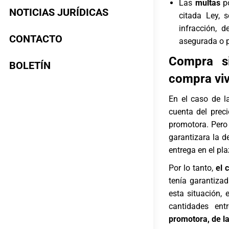
Las
multas
po
NOTICIAS JURÍDICAS
citada Ley, 
infracción, 
CONTACTO
asegurada o p
Compra si
BOLETÍN
compra viv
En el caso de l
cuenta del prec
promotora. Pero
garantizara la d
entrega en el pl
Por lo tanto,
el 
tenía garantiza
esta situación, 
cantidades en
promotora, de la