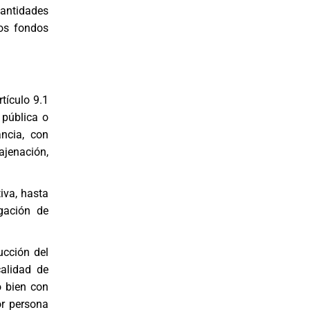
cantidades
sos fondos
tículo 9.1
 pública o
ancia, con
najenación,
iva, hasta
gación de
ucción del
calidad de
o bien con
or persona