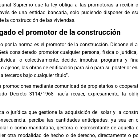
ibunal Supremo que la ley obliga a las promotoras a recibir 
ravés de una entidad bancaria, solo pudiendo disponer de e
de la construcción de las viviendas.
igado el promotor de la construcción
do por la norma es el promotor de la construcción. Dispone el ar
erá considerado promotor cualquier persona, física o jurídica,
ndividual o colectivamente, decide, impulsa, programa y fin
o ajenos, las obras de edificación para sí o para su posterior e
a terceros bajo cualquier título”.
as promociones mediante comunidad de propietarios o cooperat
ado Decreto 3114/1968 hacía recaer, expresamente, la obli
ca o jurídica que gestione la adquisición del solar y la constr
 consecuencia, perciba las cantidades anticipadas, ya sea en 
 solar o como mandataria, gestora o representante de aquélla 
uier otra modalidad de hecho o de derecho, directamente o p