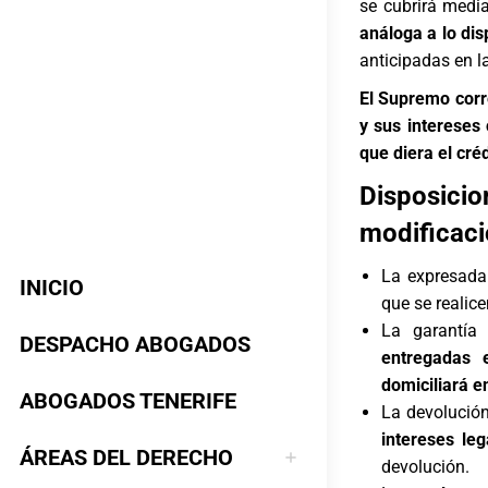
se cubrirá medi
análoga a lo dis
anticipadas en l
El Supremo corr
y sus intereses
que diera el cré
Disposicio
modificac
La expresada 
INICIO
que se realic
La garantía
DESPACHO ABOGADOS
entregadas 
domiciliará e
ABOGADOS TENERIFE
La devolució
intereses le
ÁREAS DEL DERECHO
devolución.