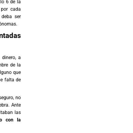
lo 6 de la
 por cada
 deba ser
tónomas.
ntadas
 dinero, a
mbre de la
lguno que
e falta de
seguro, no
ebra. Ante
itaban las
to con la