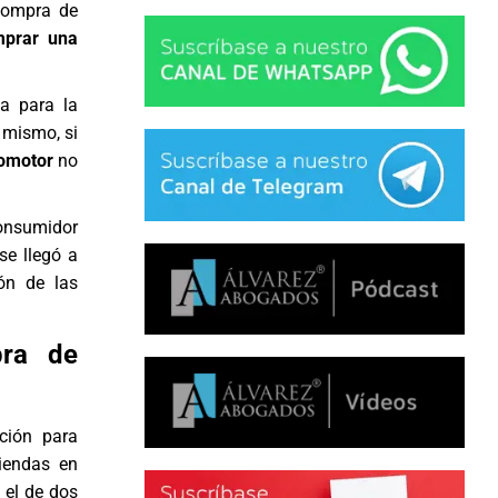
 compra de
mprar una
a para la
 mismo, si
omotor
no
onsumidor
e llegó a
ón de las
pra de
ción para
viendas en
 el de dos