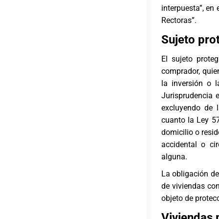
interpuesta”, en
Rectoras”.
Sujeto pro
El sujeto prote
comprador, quien
la inversión o 
Jurisprudencia e
excluyendo de l
cuanto la Ley 57
domicilio o resi
accidental o ci
alguna.
La obligación de
de viviendas con
objeto de protec
Viviendas 