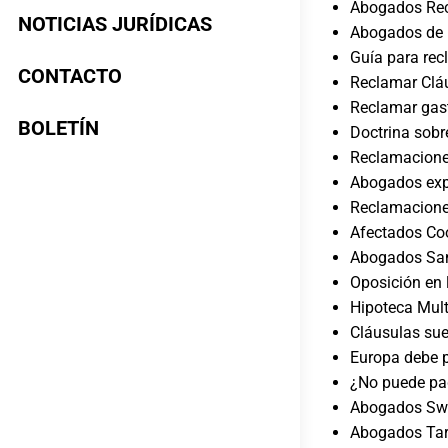
Abogados Rec
NOTICIAS JURÍDICAS
Abogados de 
Guía para rec
CONTACTO
Reclamar Cláu
Reclamar gast
BOLETÍN
Doctrina sobr
Reclamacione
Abogados exp
Reclamaciones
Afectados Coo
Abogados San
Oposición en 
Hipoteca Mult
Cláusulas su
Europa debe p
¿No puede pa
Abogados Swa
Abogados Tarj