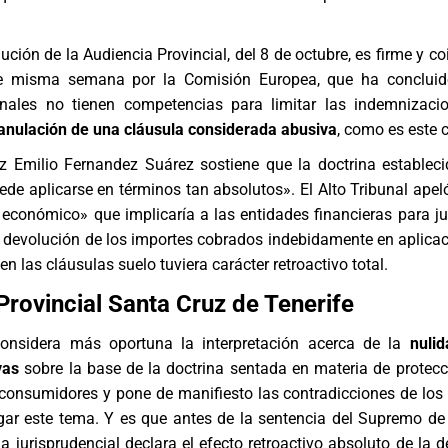
ución de la Audiencia Provincial, del 8 de octubre, es firme y c
te misma semana por la Comisión Europea, que ha concluid
onales no tienen competencias para limitar las indemnizac
anulación de una cláusula considerada abusiva
, como es este 
ez Emilio Fernandez Suárez sostiene que la doctrina establec
e aplicarse en términos tan absolutos». El Alto Tribunal apel
 económico» que implicaría a las entidades financieras para jus
 devolución de los importes cobrados indebidamente en aplicac
 en las
cláusulas suelo
tuviera carácter retroactivo total.
Provincial Santa Cruz de Tenerife
considera más oportuna la interpretación acerca de la
nuli
vas
sobre la base de la doctrina sentada en materia de protecc
consumidores y pone de manifiesto las contradicciones de los 
zgar este tema. Y es que antes de la sentencia del Supremo d
na jurisprudencial declara el efecto retroactivo absoluto de la 