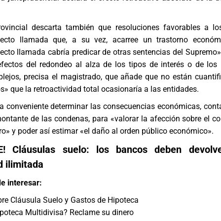
ovincial descarta también que resoluciones favorables a lo
fecto llamada que, a su vez, acarree un trastorno económ
fecto llamada cabría predicar de otras sentencias del Supremo
efectos del redondeo al alza de los tipos de interés o de los
plejos, precisa el magistrado, que añade que no están cuantif
s» que la retroactividad total ocasionaría a las entidades.
ría conveniente determinar las consecuencias económicas, cont
 montante de las condenas, para «valorar la afección sobre el co
ro» y poder así estimar «el daño al orden público económico».
E!
Cláusulas suelo: los bancos deben devolve
d ilimitada
e interesar:
re Cláusula Suelo y Gastos de Hipoteca
poteca Multidivisa? Reclame su dinero