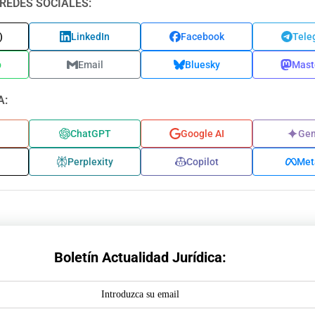
REDES SOCIALES:
)
LinkedIn
Facebook
Tele
p
Email
Bluesky
Mast
A:
ChatGPT
Google AI
Gem
Perplexity
Copilot
Met
Boletín Actualidad Jurídica: