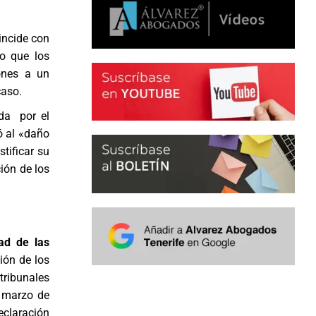
oincide con
o que los
iones a un
caso.
ida por el
ó al «daño
tificar su
ión de los
dad de las
ión de los
tribunales
e marzo de
declaración