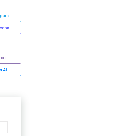
gram
odon
ini
a AI