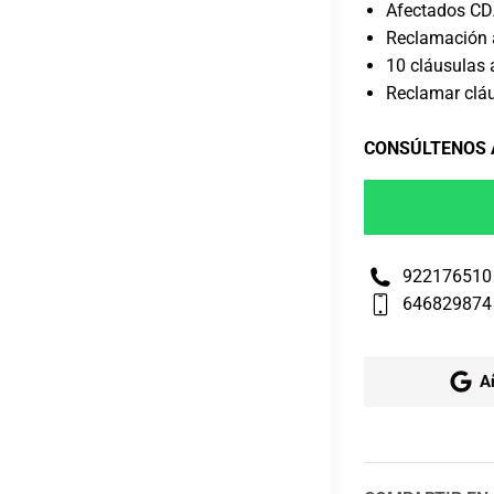
Afectados CD
Reclamación a
10 cláusulas 
Reclamar clá
CONSÚLTENOS
922176510
646829874
A