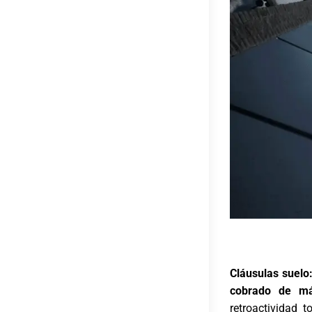
Cláusulas suelo
cobrado de m
retroactividad t