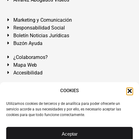
Marketing y Comunicación
Responsabilidad Social
Boletín Noticias Jurídicas
Buzón Ayuda
¿Colaboramos?
Mapa Web
Accesibilidad
Álvarez Abogados Tenerife:
Calle Teobaldo Power Nº 7,
COOKIES
2º Derecha, El Médano, Granadilla de Abona, Santa Cruz
Utilizamos cookies de terceros y de analítica para poder ofrecerle un
de Tenerife. Islas Canarias.
servicio acorde a sus necesidades y por ello, es necesario aceptar las
cookies para que todo funcione correctamente.
Somos Abogados especialistas del Derecho desde 1954.
Despacho de Abogados El Médano
,
Abogados Granadilla
de Abona
en
Tenerife Sur
.
Mejores Abogados Tenerife
.
Aceptar