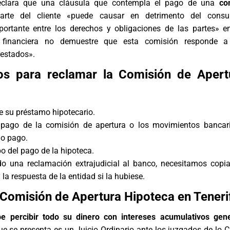
eclara que una cláusula que contempla el pago de una
co
rte del cliente «puede causar en detrimento del cons
mportante entre los derechos y obligaciones de las partes» 
 financiera no demuestre que esta comisión responde a 
restados».
s para reclamar la Comisión de Apert
de su préstamo hipotecario.
l pago de la comisión de apertura o los movimientos bancar
ho pago.
bo del pago de la hipoteca.
do una reclamación extrajudicial al banco, necesitamos copi
la respuesta de la entidad si la hubiese.
omisión de Apertura Hipoteca en Teneri
be percibir todo su dinero con intereses acumulativos gen
e se presenta es un Juicio Ordinario ante los juzgados de lo Civ