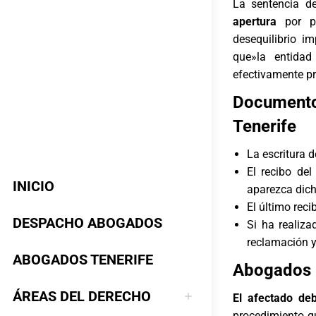
La sentencia d
apertura
por pa
desequilibrio i
que»la entidad
efectivamente p
Documento
Tenerife
La escritura 
El recibo de
INICIO
aparezca dic
El último reci
DESPACHO ABOGADOS
Si ha realiza
reclamación y 
ABOGADOS TENERIFE
Abogados C
ÁREAS DEL DERECHO
El afectado de
procedimiento qu