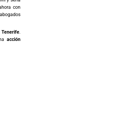
 ahora con
, abogados
 Tenerife
.
una
acción