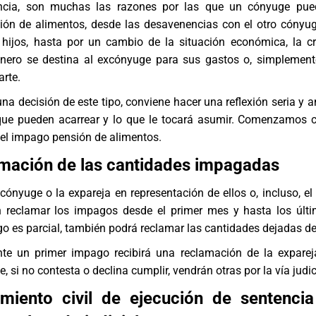
encia, son muchas las razones por las que un cónyuge pued
ión de alimentos, desde las desavenencias con el otro cónyug
 hijos, hasta por un cambio de la situación económica, la c
inero se destina al excónyuge para sus gastos o, simplemente
arte.
na decisión de este tipo, conviene hacer una reflexión seria y a
ue pueden acarrear y lo que le tocará asumir. Comenzamos 
el impago pensión de alimentos.
amación de las cantidades impagadas
xcónyuge o la expareja en representación de ellos o, incluso, el
n reclamar los impagos desde el primer mes y hasta los últ
go es parcial, también podrá reclamar las cantidades dejadas de 
te un primer impago recibirá una reclamación de la expare
, si no contesta o declina cumplir, vendrán otras por la vía judic
miento civil de ejecución de sentencia