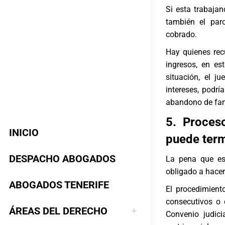
Si esta trabaja
también el par
cobrado.
Hay quienes recu
ingresos, en es
situación, el 
intereses, podrí
abandono de fam
5. Proces
INICIO
puede term
DESPACHO ABOGADOS
La pena que es
obligado a hacer
ABOGADOS TENERIFE
El procedimient
consecutivos o 
ÁREAS DEL DERECHO
Convenio judic