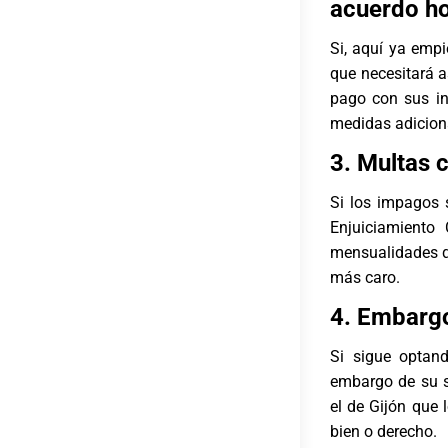
acuerdo h
Si, aquí ya emp
que necesitará as
pago con sus in
medidas adicion
3. Multas c
Si los impagos s
Enjuiciamiento 
mensualidades qu
más caro.
4. Embargo
Si sigue optand
embargo de su s
el de Gijón que 
bien o derecho.