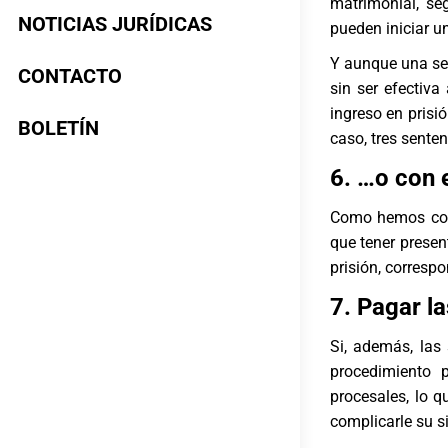
matrimonial, se
NOTICIAS JURÍDICAS
pueden iniciar u
Y aunque una sen
CONTACTO
sin ser efectiva
ingreso en prisi
BOLETÍN
caso, tres sente
6. …o con 
Como hemos come
que tener presen
prisión, corresp
7. Pagar l
Si, además, las 
procedimiento 
procesales, lo 
complicarle su s