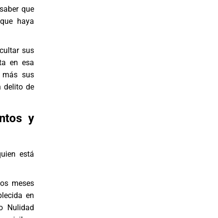
 saber que
 que haya
cultar sus
ta en esa
s más sus
 delito de
ntos y
uien está
 dos meses
blecida en
o Nulidad