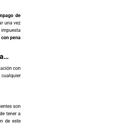
impago de
ar una vez
a impuesta
s con pena
ja…
lación con
 cualquier
cientes son
de tener a
n de este