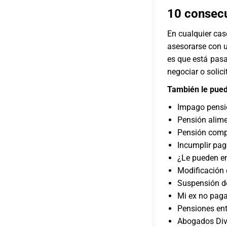
10 consecu
En cualquier cas
asesorarse con 
es que está pasa
negociar o solic
También le pued
Impago pensi
Pensión alime
Pensión comp
Incumplir pago
¿Le pueden e
Modificación 
Suspensión de
Mi ex no pag
Pensiones ent
Abogados Divo