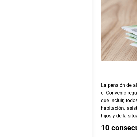
La pensión de a
el Convenio regu
que incluir, tod
habitación, asi
hijos y de la si
10 consecu