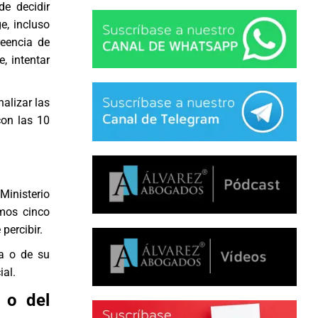
e decidir
e, incluso
reencia de
, intentar
nalizar las
con las 10
 Ministerio
imos cinco
percibir.
ja o de su
ial.
 o del