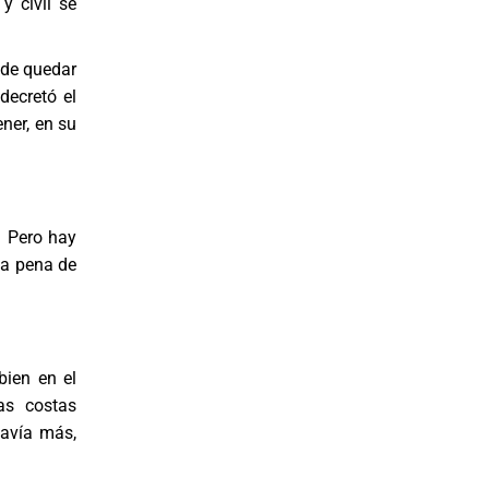
y civil se
ede quedar
decretó el
ener, en su
. Pero hay
na pena de
bien en el
as costas
davía más,