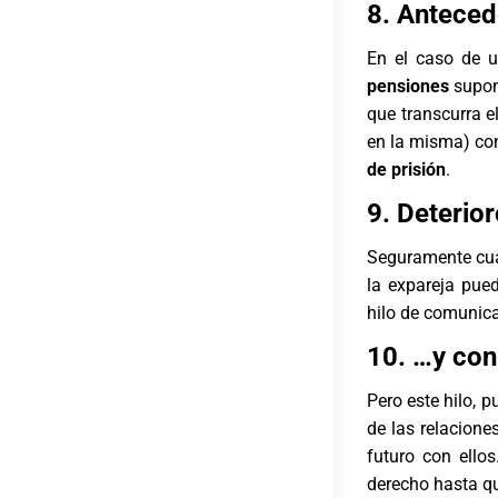
8. Anteced
En el caso de u
pensiones
supon
que transcurra e
en la misma) co
de prisión
.
9. Deterior
Seguramente cua
la expareja pued
hilo de comunic
10. …y con 
Pero este hilo, 
de las relacione
futuro con ello
derecho hasta q