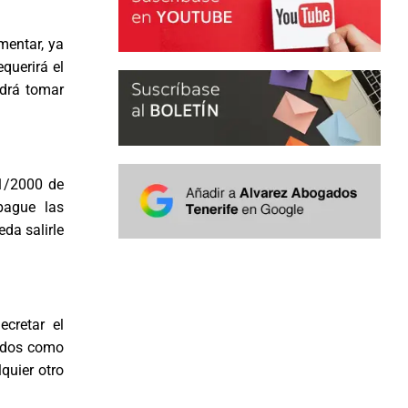
mentar, ya
equerirá el
odrá tomar
 1/2000 de
 pague las
da salirle
cretar el
gados como
quier otro