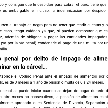
ndo y consigue que le despidan para cobrar el paro, tiene que
o es embargable e, incluso, la indemnización por despido
rren al trabajo en negro para no tener que rendir cuentas y o
te caso, tenga cuidado ya que, si pueden demostrar que es
juez, además de obligarle a pagar las cantidades impagada
a (ya por la vía penal) condenarle al pago de una multa por un
ilia
.
o penal por delito de impago de alime
inar en la cárcel…
tablece el Código Penal ante el impago de alimentos por q
lo, es de 3 meses a 1 año de prisión o multa de 6 a 24 meses.
o penal se puede iniciar cuando se dejan de pagar durante
cuatro meses no consecutivos, la pensión de alimentos esta
ialmente aprobado o en Sentencia de Divorcio, Separación 