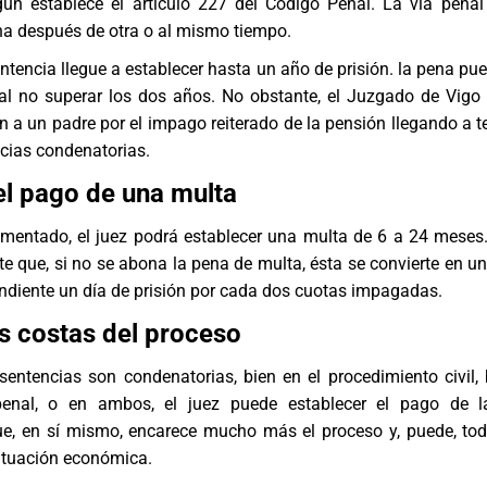
gún establece el artículo 227 del Código Penal. La vía penal 
na después de otra o al mismo tiempo.
tencia llegue a establecer hasta un año de prisión. la pena pu
 al no superar los dos años. No obstante, el Juzgado de Vigo 
ón a un padre por el impago reiterado de la pensión llegando a t
ncias condenatorias.
el pago de una multa
ntado, el juez podrá establecer una multa de 6 a 24 meses
te que, si no se abona la pena de multa, ésta se convierte en u
ondiente un día de prisión por cada dos cuotas impagadas.
as costas del proceso
sentencias son condenatorias, bien en el procedimiento civil, 
penal, o en ambos, el juez puede establecer el pago de l
que, en sí mismo, encarece mucho más el proceso y, puede, to
ituación económica.