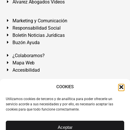
Álvarez Abogados Vídeos
Marketing y Comunicación
Responsabilidad Social
Boletín Noticias Jurídicas
Buzón Ayuda
¿Colaboramos?
Mapa Web
Accesibilidad
Álvarez Abogados Tenerife:
Calle Teobaldo Power Nº 7,
COOKIES
2º Derecha, El Médano, Granadilla de Abona, Santa Cruz
Utilizamos cookies de terceros y de analítica para poder ofrecerle un
de Tenerife. Islas Canarias.
servicio acorde a sus necesidades y por ello, es necesario aceptar las
cookies para que todo funcione correctamente.
Somos Abogados especialistas del Derecho desde 1954.
Despacho de Abogados El Médano
,
Abogados Granadilla
de Abona
en
Tenerife Sur
.
Mejores Abogados Tenerife
.
Aceptar