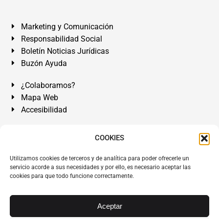
Marketing y Comunicación
Responsabilidad Social
Boletín Noticias Jurídicas
Buzón Ayuda
¿Colaboramos?
Mapa Web
Accesibilidad
Álvarez Abogados Tenerife:
Calle Teobaldo Power Nº 7,
COOKIES
2º Derecha, El Médano, Granadilla de Abona, Santa Cruz
Utilizamos cookies de terceros y de analítica para poder ofrecerle un
de Tenerife. Islas Canarias.
servicio acorde a sus necesidades y por ello, es necesario aceptar las
cookies para que todo funcione correctamente.
Somos Abogados especialistas del Derecho desde 1954.
Despacho de Abogados El Médano
,
Abogados Granadilla
de Abona
en
Tenerife Sur
.
Mejores Abogados Tenerife
.
Aceptar
Abogados colegiados y ejercientes del ICATF.