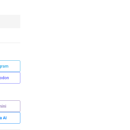
gram
odon
ini
a AI