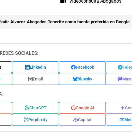
Videoconsulta Abogados
ñadir Alvarez Abogados Tenerife como fuente preferida en Google
REDES SOCIALES:
)
LinkedIn
Facebook
Tele
p
Email
Bluesky
Mast
A:
ChatGPT
Google AI
Gem
Perplexity
Copilot
Met