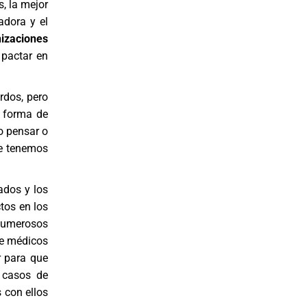
, la mejor
adora y el
izaciones
 pactar en
rdos, pero
 forma de
o pensar o
ue tenemos
ados
y los
tos en los
numerosos
de médicos
r para que
s casos de
 con ellos