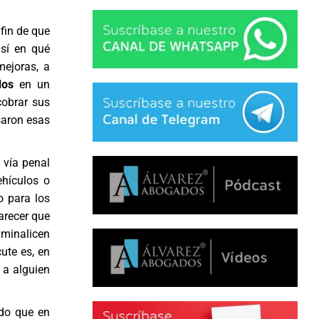
 fin de que
sí en qué
mejoras, a
dos
en un
cobrar sus
saron esas
 vía penal
hículos o
o para los
arecer que
riminalicen
ute es, en
 a alguien
ido que en