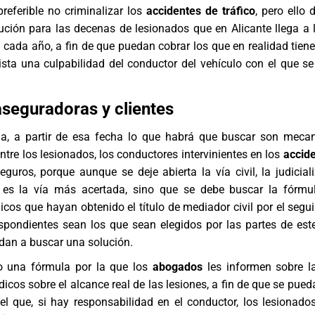
referible no criminalizar los
accidentes de tráfico
, pero ello 
ción para las decenas de lesionados que en Alicante llega a l
 cada año, a fin de que puedan cobrar los que en realidad tien
ista una culpabilidad del conductor del vehículo con el que s
aseguradoras y clientes
a, a partir de esa fecha lo que habrá que buscar son meca
ntre los lesionados, los conductores intervinientes en los
accid
uros, porque aunque se deje abierta la vía civil, la judicial
 es la vía más acertada, sino que se debe buscar la fórmu
cos que hayan obtenido el título de mediador civil por el segu
spondientes sean los que sean elegidos por las partes de este
dan a buscar una solución.
o una fórmula por la que los
abogados
les informen sobre l
dicos sobre el alcance real de las lesiones, a fin de que se pue
el que, si hay responsabilidad en el conductor, los lesionado