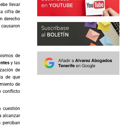
debe llevar
a cifra de
en derecho
e causaron
nismos de
entes
y las
ización de
la de que
imiento de
 conflicto
a cuestión
da alcanzar
s perciban