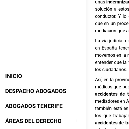
unas
indemniza
solución a estos
conductor. Y lo
que en un proced
mediación que ac
La vía judicial 
en España tene
movernos en la r
entender que la 
los ciudadanos.
INICIO
Así, en la provi
médicos que pued
DESPACHO ABOGADOS
accidentes de t
mediadores en Al
ABOGADOS TENERIFE
también está en 
los que trabaja
ÁREAS DEL DERECHO
accidentes de tr