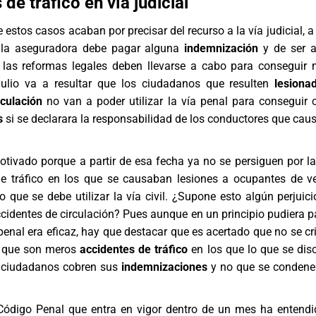
de tráfico en vía judicial
estos casos acaban por precisar del recurso a la vía judicial, a
i la aseguradora debe pagar alguna
indemnización
y de ser a
i las reformas legales deben llevarse a cabo para conseguir 
 julio va a resultar que los ciudadanos que resulten
lesiona
rculación
no van a poder utilizar la vía penal para conseguir 
s
si se declarara la responsabilidad de los conductores que cau
otivado porque a partir de esa fecha ya no se persiguen por la
e tráfico
en los que se causaban lesiones a ocupantes de ve
o que se debe utilizar la vía civil. ¿Supone esto algún perjuici
cidentes de circulación? Pues aunque en un principio pudiera p
a penal era eficaz, hay que destacar que es acertado que no se c
s que son meros
accidentes de tráfico
en los que lo que se disc
s ciudadanos cobren sus
indemnizaciones
y no que se condene
Código Penal que entra en vigor dentro de un mes ha entend