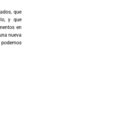
nados, que
lo, y que
omentos en
 una nueva
ás podemos