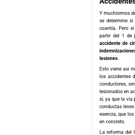
Accidentes 
Y muchísimos de 
se determine s
cuantía. Pero s
partir del 1 de
accidente de ci
indemnizacione
lesiones
.
Esto viene así m
los
accidentes d
conductores, sin
lesionados en ac
sí, ya que la ví
conductas leve
esencia, que lo
en concreto.
La reforma del 