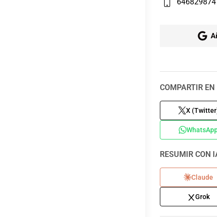
646829874
A
COMPARTIR EN 
X (Twitter
WhatsAp
RESUMIR CON I
Claude
Grok