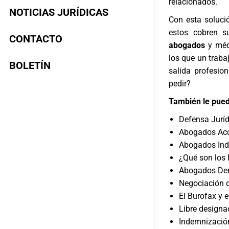
relacionados.
NOTICIAS JURÍDICAS
Con esta soluci
estos cobren s
CONTACTO
abogados
y médi
los que un trab
BOLETÍN
salida profesio
pedir?
También le pued
Defensa Jurí
Abogados Acci
Abogados Ind
¿Qué son los
Abogados Der
Negociación d
El Burofax y 
Libre designa
Indemnización