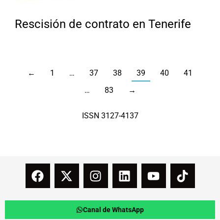
Rescisión de contrato en Tenerife
←
1
…
37
38
39
40
41
…
83
→
ISSN 3127-4137
Canal de WhatsApp