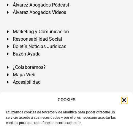
Álvarez Abogados Pódcast
Álvarez Abogados Vídeos
Marketing y Comunicación
Responsabilidad Social
Boletín Noticias Jurídicas
Buzón Ayuda
¿Colaboramos?
Mapa Web
Accesibilidad
Álvarez Abogados Tenerife:
Calle Teobaldo Power Nº 7,
COOKIES
2º Derecha, El Médano, Granadilla de Abona, Santa Cruz
Utilizamos cookies de terceros y de analítica para poder ofrecerle un
de Tenerife. Islas Canarias.
servicio acorde a sus necesidades y por ello, es necesario aceptar las
cookies para que todo funcione correctamente.
Somos Abogados especialistas del Derecho desde 1954.
Despacho de Abogados El Médano
,
Abogados Granadilla