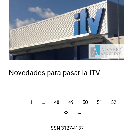
Novedades para pasar la ITV
←
1
…
48
49
50
51
52
…
83
→
ISSN 3127-4137