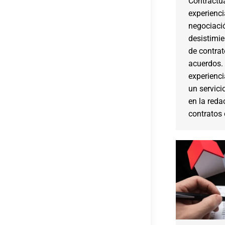
Contractu
experienci
negociació
desistimie
de contrat
acuerdos.
experienci
un servici
en la reda
contratos c