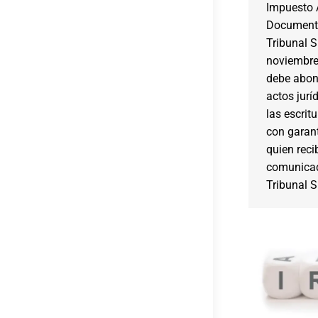
Impuesto 
Documenta
Tribunal 
noviembre
debe abon
actos jur
las escrit
con garant
quien reci
comunicad
Tribunal 