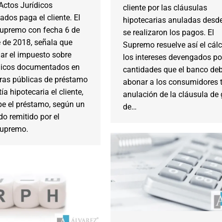
Actos Jurídicos
cliente por las cláusulas
dos paga el cliente. El
hipotecarias anuladas desd
Supremo con fecha 6 de
se realizaron los pagos. El
 de 2018, señala que
Supremo resuelve así el cál
ar el impuesto sobre
los intereses devengados po
ídicos documentados en
cantidades que el banco de
uras públicas de préstamo
abonar a los consumidores t
ía hipotecaria el cliente,
anulación de la cláusula de
be el préstamo, según un
de…
o remitido por el
Supremo.