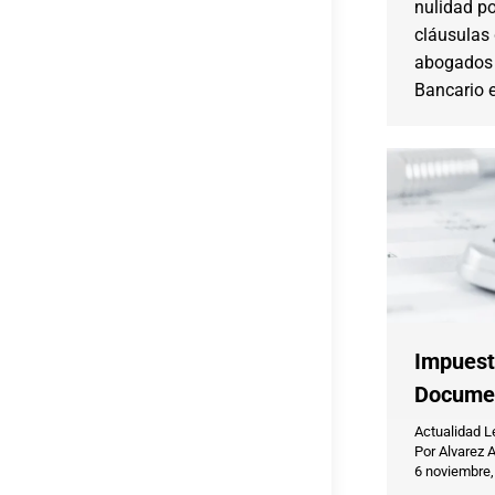
nulidad po
cláusulas 
abogados 
Bancario e
Impuest
Documen
Actualidad L
Por
Alvarez 
6 noviembre,