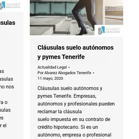
usulas
Cláusulas suelo autónomos
y pymes Tenerife
Actualidad Legal
as
Por
Alvarez Abogados Tenerife
áusulas
11 mayo, 2020
emo nos
Cláusulas suelo autónomos y
pymes Tenerife. Empresas,
ra o
autónomos y profesionales pueden
sulas
reclamar la cláusula
es
suelo impuesta en su contrato de
 el
crédito hipotecario. Si es un
autónomo, empresa o profesional