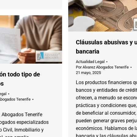
Cláusulas abusivas y 
bancaria
Actualidad Legal
Por
Alvarez Abogados Tenerife
21 mayo, 2025
ón todo tipo de
Los productos financieros q
os
bancos y entidades de crédi
egal
ofrecen, a menudo se escon
Abogados Tenerife
prácticas y condiciones que,
de beneficiar al consumidor,
z Abogados Tenerife
pueden generar graves perju
gados especializados
económicos. Hablamos de l
 Civil, Inmobiliario y
bancaria y las cláusulas abu