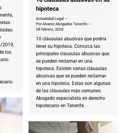
s
hipoteca
nerife,
Actualidad Legal
estas
Por
Alvarez Abogados Tenerife
uladas
28 febrero, 2023
y
10 cláusulas abusivas que podría
5/2019,
tener su hipoteca. Conozca las
de los
principales cláusulas abusivas que
ario.
se pueden reclamar en una
hipoteca. Existen varias cláusulas
abusivas que se pueden reclamar
ecario.
en una hipoteca. Estas son algunas
de las cláusulas más comunes.
Abogado especialista en derecho
hipotecario en Tenerife.