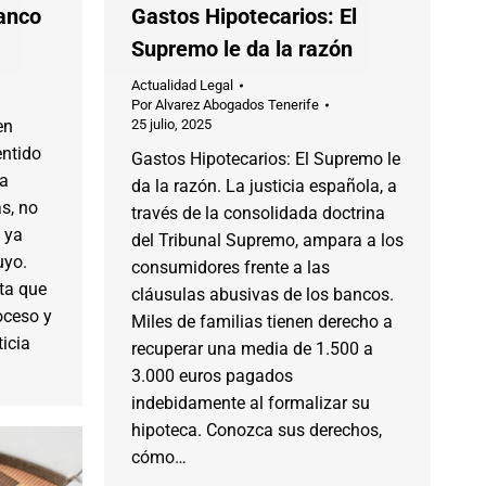
anco
Gastos Hipotecarios: El
Supremo le da la razón
Actualidad Legal
Por
Alvarez Abogados Tenerife
en
25 julio, 2025
entido
Gastos Hipotecarios: El Supremo le
ha
da la razón. La justicia española, a
s, no
través de la consolidada doctrina
 ya
del Tribunal Supremo, ampara a los
uyo.
consumidores frente a las
nta que
cláusulas abusivas de los bancos.
oceso y
Miles de familias tienen derecho a
ticia
recuperar una media de 1.500 a
3.000 euros pagados
indebidamente al formalizar su
hipoteca. Conozca sus derechos,
cómo…