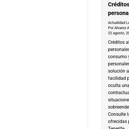
Crédito
persona
Actualidad L
Por
Alvarez 
22 agosto, 2
Créditos 
personales
consumo y
personale
solución a
facilidad
oculta un
contractua
situacione
sobreende
Consulte 
ofrecidas
Tenerife.