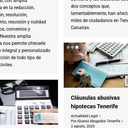
al, con amplia
dos conceptos que,
a en la redacción,
lamentablemente, han afect
n, resolución,
miles de ciudadanos en Tene
nto, rescisión y nulidad
Canarias.
os, convenios y
 Nuestra amplia
a nos permite ofrecerle
o integral y personalizado
cción de todo tipo de
iviles.
Cláusulas abusivas
hipotecas Tenerife
Actualidad Legal
Por
Alvarez Abogados Tenerife
2 agosto, 2023