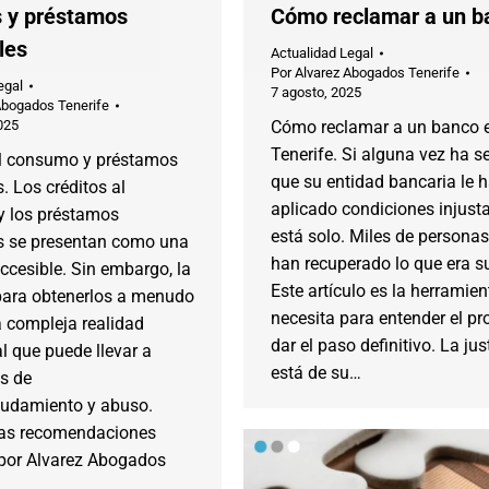
s y préstamos
Cómo reclamar a un b
les
Actualidad Legal
Por
Alvarez Abogados Tenerife
egal
7 agosto, 2025
Abogados Tenerife
025
Cómo reclamar a un banco 
Tenerife. Si alguna vez ha s
al consumo y préstamos
que su entidad bancaria le 
. Los créditos al
aplicado condiciones injusta
 los préstamos
está solo. Miles de personas
s se presentan como una
han recuperado lo que era s
ccesible. Sin embargo, la
Este artículo es la herramie
 para obtenerlos a menudo
necesita para entender el pr
a compleja realidad
dar el paso definitivo. La jus
l que puede llevar a
está de su…
s de
udamiento y abuso.
las recomendaciones
 por Alvarez Abogados