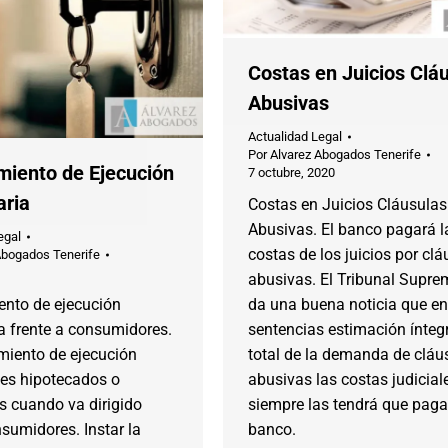
Costas en Juicios Clá
Abusivas
Actualidad Legal
Por
Alvarez Abogados Tenerife
miento de Ejecución
7 octubre, 2020
aria
Costas en Juicios Cláusulas
Abusivas. El banco pagará l
egal
costas de los juicios por cl
Abogados Tenerife
abusivas. El Tribunal Supr
ento de ejecución
da una buena noticia que en
a frente a consumidores.
sentencias estimación ínteg
miento de ejecución
total de la demanda de cláu
nes hipotecados o
abusivas las costas judicial
s cuando va dirigido
siempre las tendrá que pagar
sumidores. Instar la
banco.