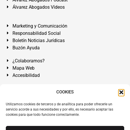
Álvarez Abogados Vídeos
Marketing y Comunicación
Responsabilidad Social
Boletín Noticias Jurídicas
Buzón Ayuda
¿Colaboramos?
Mapa Web
Accesibilidad
Álvarez Abogados Tenerife:
Calle Teobaldo Power Nº 7,
COOKIES
2º Derecha, El Médano, Granadilla de Abona, Santa Cruz
Utilizamos cookies de terceros y de analítica para poder ofrecerle un
de Tenerife. Islas Canarias.
servicio acorde a sus necesidades y por ello, es necesario aceptar las
cookies para que todo funcione correctamente.
Somos Abogados especialistas del Derecho desde 1954.
Despacho de Abogados El Médano
,
Abogados Granadilla