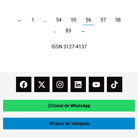
←
1
…
54
55
56
57
58
…
83
→
ISSN 3127-4137
Canal de WhatsApp
Canal de Telegram