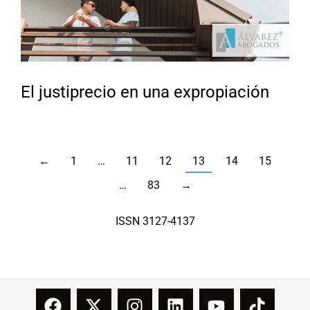
El justiprecio en una expropiación
←
1
…
11
12
13
14
15
…
83
→
ISSN 3127-4137