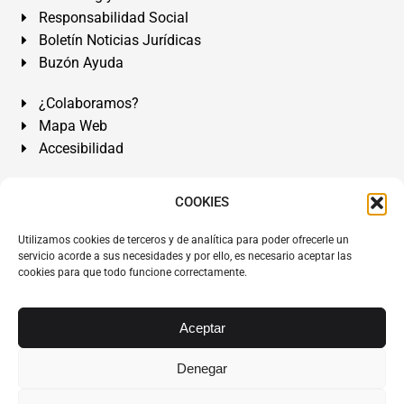
Responsabilidad Social
Boletín Noticias Jurídicas
Buzón Ayuda
¿Colaboramos?
Mapa Web
Accesibilidad
Álvarez Abogados Tenerife:
Calle Teobaldo Power Nº 7,
COOKIES
2º Derecha, El Médano, Granadilla de Abona, Santa Cruz
Utilizamos cookies de terceros y de analítica para poder ofrecerle un
de Tenerife. Islas Canarias.
servicio acorde a sus necesidades y por ello, es necesario aceptar las
cookies para que todo funcione correctamente.
Somos Abogados especialistas del Derecho desde 1954.
Despacho de Abogados El Médano
,
Abogados Granadilla
de Abona
en
Tenerife Sur
.
Mejores Abogados Tenerife
.
Aceptar
Abogados colegiados y ejercientes del ICATF.
#AlvarezAbogados
Denegar
Copyright © 1954·2026
Álvarez Abogados Tenerife
.