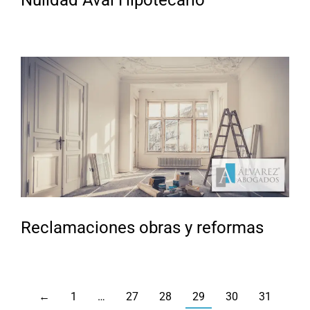
Reclamaciones obras y reformas
←
1
…
27
28
29
30
31