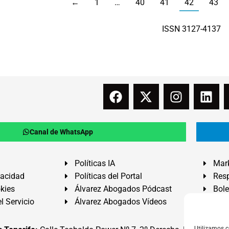
←
1
…
40
41
42
43
ISSN 3127-4137
Canal de WhatsApp
Políticas IA
Mark
vacidad
Políticas del Portal
Resp
okies
Álvarez Abogados Pódcast
Bole
l Servicio
Álvarez Abogados Vídeos
Buz
Utilizamos c