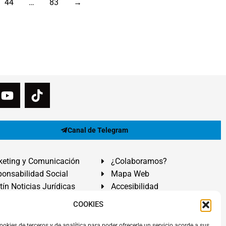
44
…
83
→
Canal de Telegram
eting y Comunicación
¿Colaboramos?
onsabilidad Social
Mapa Web
tín Noticias Jurídicas
Accesibilidad
ón Ayuda
COOKIES
ookies de terceros y de analítica para poder ofrecerle un servicio acorde a sus