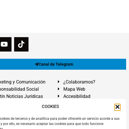
Canal de Telegram
eting y Comunicación
¿Colaboramos?
onsabilidad Social
Mapa Web
tín Noticias Jurídicas
Accesibilidad
ón Ayuda
COOKIES
ranadilla de Abona, Santa Cruz de Tenerife. Islas Canarias.
ookies de terceros y de analítica para poder ofrecerle un servicio acorde a sus
y por ello, es necesario aceptar las cookies para que todo funcione