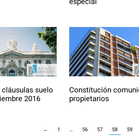
especial
 cláusulas suelo
Constitución comun
ciembre 2016
propietarios
←
1
…
56
57
58
59