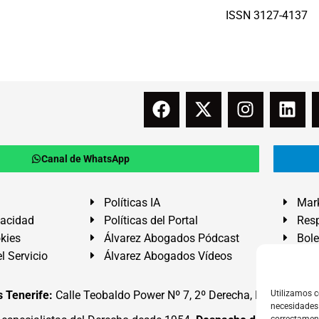
ISSN 3127-4137
Canal de WhatsApp
Políticas IA
Mark
vacidad
Políticas del Portal
Resp
okies
Álvarez Abogados Pódcast
Bole
l Servicio
Álvarez Abogados Vídeos
Buz
 Tenerife:
Calle Teobaldo Power Nº 7, 2º Derecha, El Médano, G
Utilizamos c
necesidades 