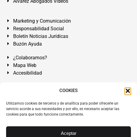
Álvarez Abogados Vídeos
Marketing y Comunicación
Responsabilidad Social
Boletín Noticias Jurídicas
Buzón Ayuda
¿Colaboramos?
Mapa Web
Accesibilidad
Álvarez Abogados Tenerife:
Calle Teobaldo Power Nº 7,
COOKIES
2º Derecha, El Médano, Granadilla de Abona, Santa Cruz
Utilizamos cookies de terceros y de analítica para poder ofrecerle un
de Tenerife. Islas Canarias.
servicio acorde a sus necesidades y por ello, es necesario aceptar las
cookies para que todo funcione correctamente.
Somos Abogados especialistas del Derecho desde 1954.
Despacho de Abogados El Médano
,
Abogados Granadilla
de Abona
en
Tenerife Sur
.
Mejores Abogados Tenerife
.
Aceptar