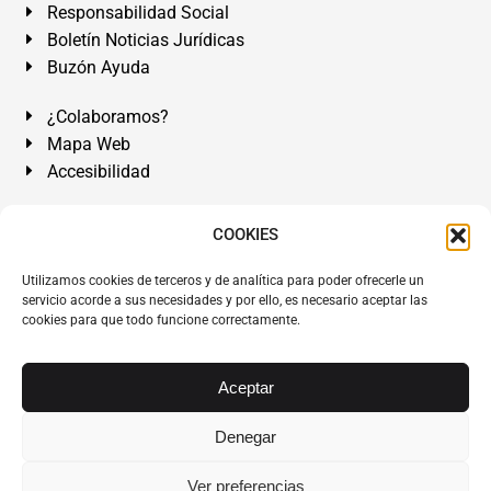
Responsabilidad Social
Boletín Noticias Jurídicas
Buzón Ayuda
¿Colaboramos?
Mapa Web
Accesibilidad
Álvarez Abogados Tenerife:
Calle Teobaldo Power Nº 7,
COOKIES
2º Derecha, El Médano, Granadilla de Abona, Santa Cruz
Utilizamos cookies de terceros y de analítica para poder ofrecerle un
de Tenerife. Islas Canarias.
servicio acorde a sus necesidades y por ello, es necesario aceptar las
cookies para que todo funcione correctamente.
Somos Abogados especialistas del Derecho desde 1954.
Despacho de Abogados El Médano
,
Abogados Granadilla
de Abona
en
Tenerife Sur
.
Mejores Abogados Tenerife
.
Aceptar
Abogados colegiados y ejercientes del ICATF.
#AlvarezAbogados
Denegar
Copyright © 1954·2026
Álvarez Abogados Tenerife
.
Ver preferencias