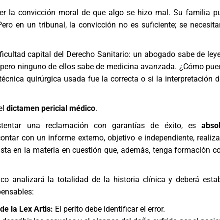
er la convicción moral de que algo se hizo mal. Su familia p
Pero en un tribunal, la convicción no es suficiente; se necesit
ificultad capital del Derecho Sanitario: un abogado sabe de leye
a, pero ninguno de ellos sabe de medicina avanzada. ¿Cómo pue
 técnica quirúrgica usada fue la correcta o si la interpretación
el
dictamen pericial médico
.
tentar una reclamación con garantías de éxito, es
abso
ontar con un informe externo, objetivo e independiente, realiz
ista en la materia en cuestión que, además, tenga formación c
co analizará la totalidad de la historia clínica y deberá estab
pensables:
de la Lex Artis:
El perito debe identificar el error.