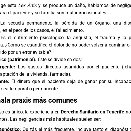
nge esta
Lex Artis
y se produce un daño, hablamos de neglige
ra el paciente y su familia son multidimensionales:
La secuela permanente, la pérdida de un órgano, una dis
 en el peor de los casos, el fallecimiento.
Es el sufrimiento psicológico, la angustia, el trauma y la 
da. ¿Cómo se cuantifica el dolor de no poder volver a caminar o 
ido por un error evitable?
co (patrimonial):
Este se divide en dos:
gente:
Los gastos directos asumidos por el paciente (reha
aptación de la vivienda, farmacia).
ante:
El dinero que el paciente deja de ganar por su incapa
ya sea temporal o permanente.
mala praxis más comunes
o es único, la experiencia en
Derecho Sanitario en Tenerife
no
ntes. Las negligencias más habituales suelen ser:
agnóstico:
Quizás el más frecuente. Incluye tanto el diagnósti