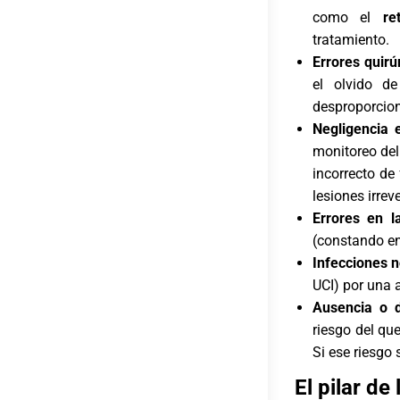
como el
re
tratamiento.
Errores quirú
el olvido de
desproporcion
Negligencia e
monitoreo del 
incorrecto de
lesiones irrev
Errores en l
(constando en
Infecciones 
UCI) por una a
Ausencia o d
riesgo del qu
Si ese riesgo 
El pilar de