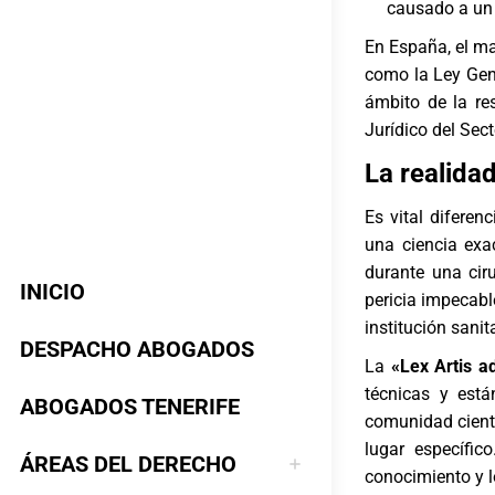
causado a un 
En España, el ma
como la Ley Gene
ámbito de la re
Jurídico del Sect
La realida
Es vital difere
una ciencia exac
durante una cir
INICIO
pericia impecab
institución sani
DESPACHO ABOGADOS
La
«Lex Artis a
técnicas y está
ABOGADOS TENERIFE
comunidad cient
lugar específic
ÁREAS DEL DERECHO
conocimiento y l