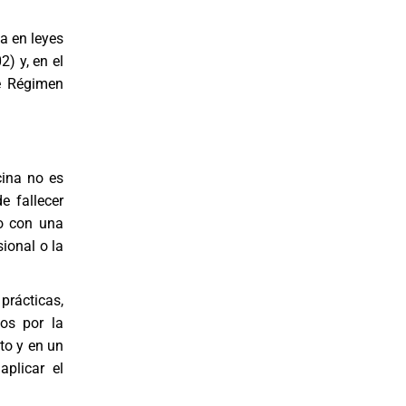
a en leyes
) y, en el
de Régimen
cina no es
e fallecer
o con una
ional o la
prácticas,
dos por la
to y en un
aplicar el