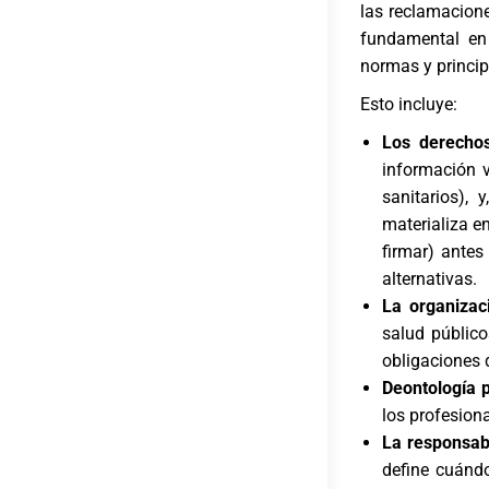
las reclamacion
fundamental en 
normas y principi
Esto incluye:
Los derechos
información v
sanitarios), 
materializa e
firmar) antes
alternativas.
La organizac
salud público
obligaciones 
Deontología p
los profesiona
La responsabi
define cuándo