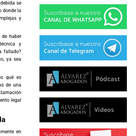
 debida se
o donde la
mplejas y
a de haber
técnica y
 fallado?
o, ya sea
os qué es
as de una
clamación
ento legal
da
amente en