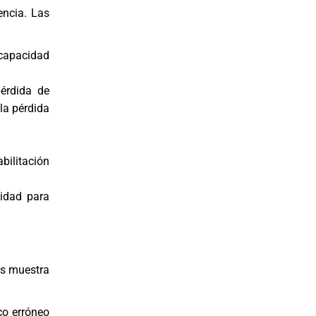
ncia. Las
capacidad
pérdida de
la pérdida
bilitación
cidad para
s muestra
co erróneo