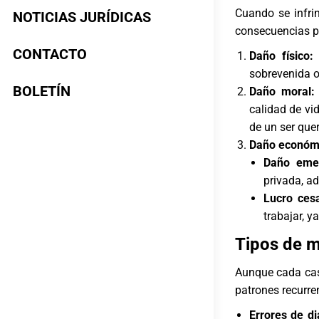
Cuando se infri
NOTICIAS JURÍDICAS
consecuencias pa
CONTACTO
Daño físico:
sobrevenida o,
BOLETÍN
Daño moral:
calidad de vi
de un ser quer
Daño económi
Daño emer
privada, ad
Lucro ces
trabajar, 
Tipos de 
Aunque cada cas
patrones recurre
Errores de di