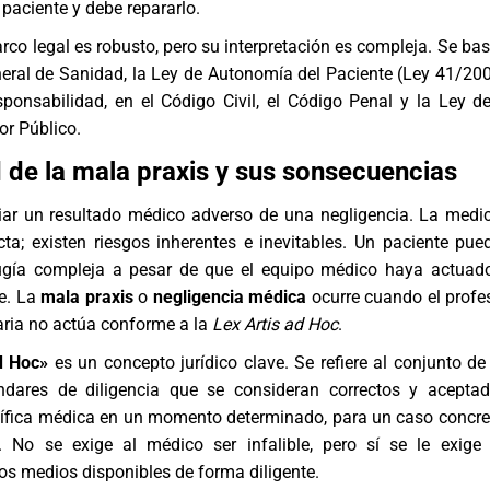
paciente y debe repararlo.
rco legal es robusto, pero su interpretación es compleja. Se bas
ral de Sanidad, la Ley de Autonomía del Paciente (Ley 41/2002
sponsabilidad, en el Código Civil, el Código Penal y la Ley 
or Público.
d de la mala praxis y sus sonsecuencias
nciar un resultado médico adverso de una negligencia. La medi
ta; existen riesgos inherentes e inevitables. Un paciente pued
ugía compleja a pesar de que el equipo médico haya actuad
le. La
mala praxis
o
negligencia médica
ocurre cuando el profes
taria no actúa conforme a la
Lex Artis ad Hoc
.
d Hoc»
es un concepto jurídico clave. Se refiere al conjunto de 
ndares de diligencia que se consideran correctos y acepta
ífica médica en un momento determinado, para un caso concre
o. No se exige al médico ser infalible, pero sí se le exige 
os medios disponibles de forma diligente.