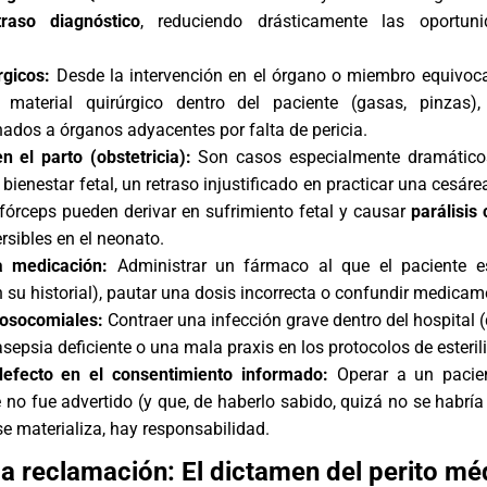
traso diagnóstico
, reduciendo drásticamente las oportun
rgicos:
Desde la intervención en el órgano o miembro equivoc
 material quirúrgico dentro del paciente (gasas, pinzas)
ados a órganos adyacentes por falta de pericia.
n el parto (obstetricia):
Son casos especialmente dramático
bienestar fetal, un retraso injustificado en practicar una cesár
 fórceps pueden derivar en sufrimiento fetal y causar
parálisis 
ersibles en el neonato.
a medicación:
Administrar un fármaco al que el paciente es
 su historial), pautar una dosis incorrecta o confundir medicam
nosocomiales:
Contraer una infección grave dentro del hospital (
sepsia deficiente o una mala praxis en los protocolos de esteril
efecto en el consentimiento informado:
Operar a un pacie
e no fue advertido (y que, de haberlo sabido, quizá no se habría
se materializa, hay responsabilidad.
 la reclamación: El dictamen del perito mé