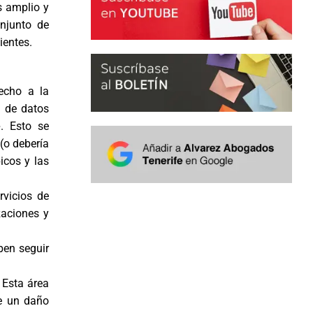
s amplio y
onjunto de
ientes.
recho a la
n de datos
e
. Esto se
(o debería
icos y las
rvicios de
zaciones y
ben seguir
 Esta área
de un daño