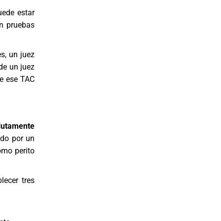
uede estar
an pruebas
s, un juez
de un juez
 de ese TAC
lutamente
ado por un
omo perito
lecer tres