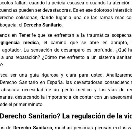
ocolos fallan, cuando la pericia escasea o cuando la atención
cuencias pueden ser devastadoras. Es en ese doloroso interstici
derecho colisionan, dando lugar a una de las ramas más co
abogacía: el
Derecho Sanitario
.
anos en Tenerife que se enfrentan a la traumática sospech
egligencia médica
, el camino que se abre es abrupto, 
 agotador. La sensación de desamparo es profunda. ¿Qué ha
a una reparación? ¿Cómo me enfrento a un sistema sanitari
o?
usca ser una guía rigurosa y clara para usted. Analizarem
Derecho Sanitario en España, las devastadoras consecuenci
a absoluta necesidad de un perito médico y las vías de re
anarias, destacando la importancia de contar con un asesorami
sde el primer minuto.
 Derecho Sanitario? La regulación de la vi
os de
Derecho Sanitario
, muchas personas piensan exclusiv