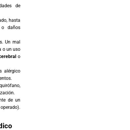
idades de
ado, hasta
, o daños
s. Un mal
ea o un uso
cerebral
o
 alérgico
entos.
quirófano,
ización.
nte de un
 operado).
dico