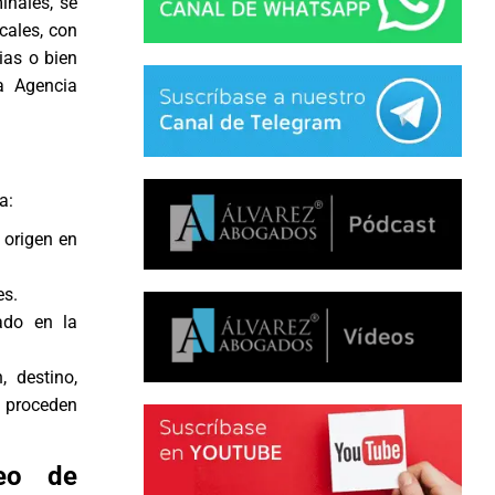
inales, se
cales, con
ias o bien
a Agencia
a:
u origen en
es.
ado en la
, destino,
e proceden
ueo de