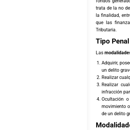
fondos generados
trata de la no d
la finalidad, en
que las finanz
Tributaria.
Tipo Penal
Las
modalidade
Adquirir, pose
un delito grav
Realizar cualq
Realizar cua
infracción pa
Ocultación o 
movimiento o 
de un delito g
Modalida