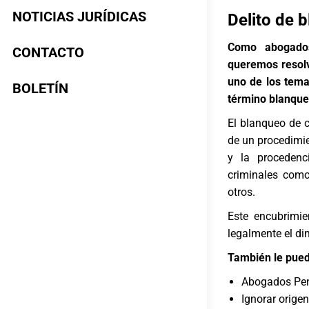
NOTICIAS JURÍDICAS
Delito de 
Como abogado
CONTACTO
queremos resolv
uno de los tema
BOLETÍN
término blanque
El blanqueo de c
de un procedimien
y la procedenc
criminales como
otros.
Este encubrimie
legalmente el di
También le pued
Abogados Pena
Ignorar orige