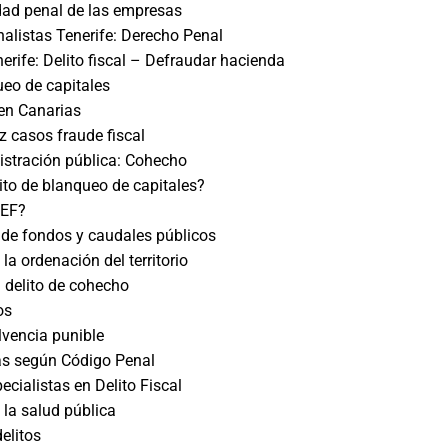
dad penal de las empresas
listas Tenerife: Derecho Penal
rife: Delito fiscal – Defraudar hacienda
ueo de capitales
 en Canarias
z casos fraude fiscal
istración pública: Cohecho
lito de blanqueo de capitales?
DEF?
de fondos y caudales públicos
 la ordenación del territorio
l delito de cohecho
os
lvencia punible
as según Código Penal
cialistas en Delito Fiscal
 la salud pública
elitos