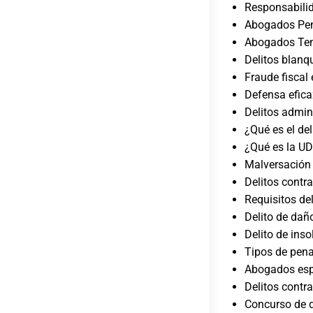
Responsabili
Abogados Pena
Abogados Tene
Delitos blanq
Fraude fiscal
Defensa efica
Delitos admin
¿Qué es el de
¿Qué es la U
Malversación 
Delitos contra
Requisitos de
Delito de dañ
Delito de inso
Tipos de pen
Abogados espe
Delitos contra
Concurso de d