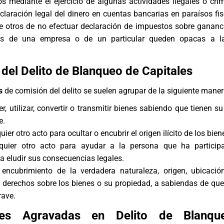
 mediante el ejercicio de algunas actividades ilegales o crim
eclaración legal del dinero en cuentas bancarias en paraísos fis
tre otros de no efectuar declaración de impuestos sobre gananc
as de una empresa o de un particular queden opacas a l
 del Delito de Blanqueo de Capitales
s
de comisión del delito se suelen agrupar de la siguiente maner
er, utilizar, convertir o transmitir bienes sabiendo que tienen s
e.
uier otro acto para ocultar o encubrir el origen ilícito de los bien
lquier otro acto para ayudar a la persona que ha particip
ra eludir sus consecuencias legales.
encubrimiento de la verdadera naturaleza, origen, ubicación
derechos sobre los bienes o su propiedad, a sabiendas de qu
rave.
des Agravadas en Delito de Blanq