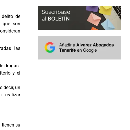
 delito de
as que son
consideran
vadas las
de drogas.
torio y el
s decir, un
 realizar
s tienen su