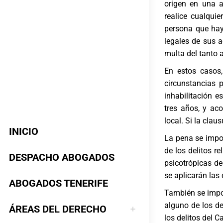
origen en una a
realice cualquie
persona que haya
legales de sus a
multa del tanto a
En estos casos,
circunstancias 
inhabilitación e
tres años, y ac
local. Si la cla
INICIO
La pena se impo
de los delitos r
DESPACHO ABOGADOS
psicotrópicas de
se aplicarán las
ABOGADOS TENERIFE
También se impo
alguno de los de
ÁREAS DEL DERECHO
los delitos del C