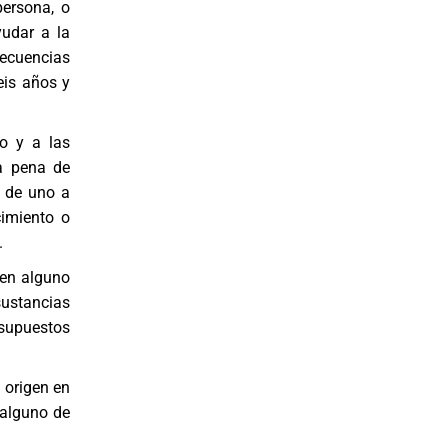
persona, o
yudar a la
secuencias
eis años y
ho y a las
la pena de
o de uno a
cimiento o
.
 en alguno
sustancias
 supuestos
 origen en
 alguno de