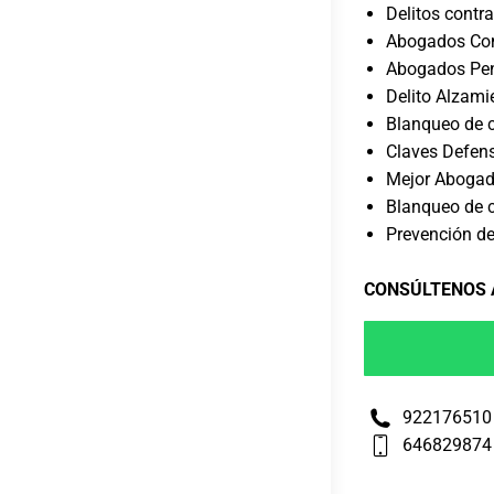
Delitos contra
Abogados Com
Abogados Pen
Delito Alzami
Blanqueo de c
Claves Defens
Mejor Abogad
Blanqueo de c
Prevención de
CONSÚLTENOS
922176510
646829874