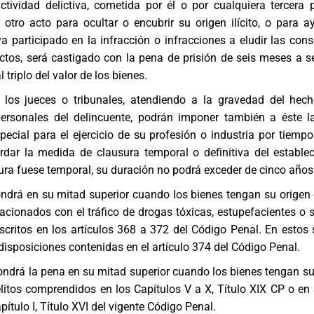
ctividad delictiva, cometida por él o por cualquiera tercera 
r otro acto para ocultar o encubrir su origen ilícito, o para a
 participado en la infracción o infracciones a eludir las con
ctos, será castigado con la pena de prisión de seis meses a s
l triplo del valor de los bienes.
 los jueces o tribunales, atendiendo a la gravedad del hec
personales del delincuente, podrán imponer también a éste 
special para el ejercicio de su profesión o industria por tiemp
ordar la medida de clausura temporal o definitiva del estable
usura fuese temporal, su duración no podrá exceder de cinco años
ndrá en su mitad superior cuando los bienes tengan su origen
elacionados con el tráfico de drogas tóxicas, estupefacientes o 
scritos en los artículos 368 a 372 del Código Penal. En estos
 disposiciones contenidas en el artículo 374 del Código Penal.
ndrá la pena en su mitad superior cuando los bienes tengan su
litos comprendidos en los Capítulos V a X, Título XIX CP o en
apítulo I, Título XVI del vigente Código Penal.