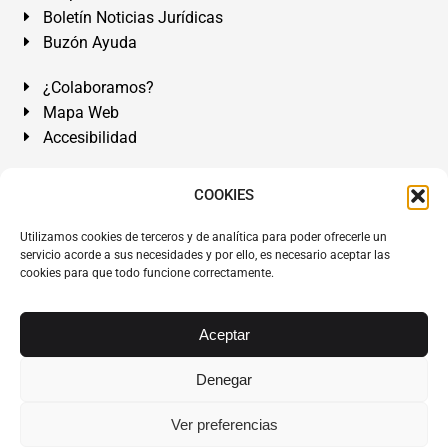
Boletín Noticias Jurídicas
Buzón Ayuda
¿Colaboramos?
Mapa Web
Accesibilidad
Álvarez Abogados Tenerife:
Calle Teobaldo Power Nº 7,
COOKIES
2º Derecha, El Médano, Granadilla de Abona, Santa Cruz
Utilizamos cookies de terceros y de analítica para poder ofrecerle un
de Tenerife. Islas Canarias.
servicio acorde a sus necesidades y por ello, es necesario aceptar las
cookies para que todo funcione correctamente.
Somos Abogados especialistas del Derecho desde 1954.
Despacho de Abogados El Médano
,
Abogados Granadilla
de Abona
en
Tenerife Sur
.
Mejores Abogados Tenerife
.
Aceptar
Abogados colegiados y ejercientes del ICATF.
#AlvarezAbogados
Denegar
Copyright © 1954·2026
Álvarez Abogados Tenerife
.
Ver preferencias
Todos los derechos reservados.
Álvarez Abogados ®
y el