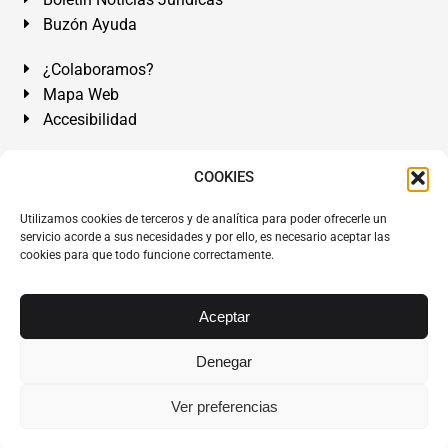
Buzón Ayuda
¿Colaboramos?
Mapa Web
Accesibilidad
Álvarez Abogados Tenerife:
Calle Teobaldo Power Nº 7,
COOKIES
2º Derecha, El Médano, Granadilla de Abona, Santa Cruz
Utilizamos cookies de terceros y de analítica para poder ofrecerle un
de Tenerife. Islas Canarias.
servicio acorde a sus necesidades y por ello, es necesario aceptar las
cookies para que todo funcione correctamente.
Somos Abogados especialistas del Derecho desde 1954.
Despacho de Abogados El Médano
,
Abogados Granadilla
de Abona
en
Tenerife Sur
.
Mejores Abogados Tenerife
.
Aceptar
Abogados colegiados y ejercientes del ICATF.
#AlvarezAbogados
Denegar
Copyright © 1954·2026
Álvarez Abogados Tenerife
.
Ver preferencias
Todos los derechos reservados.
Álvarez Abogados ®
y el
logotipo son marca registrada. Prohibida la reproducción