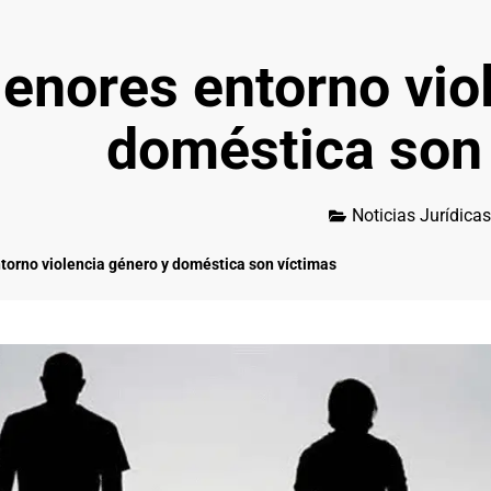
enores entorno viol
doméstica son
Noticias Jurídicas
orno violencia género y doméstica son víctimas