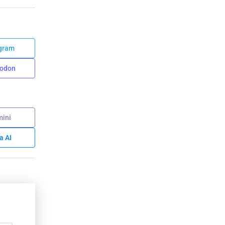
gram
odon
ini
a AI