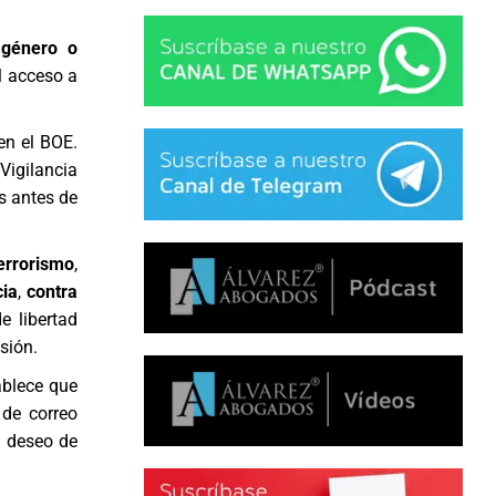
 género o
l acceso a
en el BOE.
igilancia
s antes de
terrorismo
,
cia
,
contra
e libertad
sión.
ablece que
 de correo
u deseo de