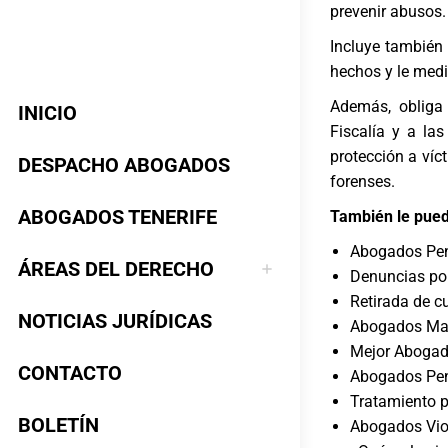
prevenir abusos.
Incluye también 
hechos y le medi
Además, obliga 
INICIO
Fiscalía y a la
protección a víc
DESPACHO ABOGADOS
forenses.
ABOGADOS TENERIFE
También le pued
Abogados Pena
ÁREAS DEL DERECHO
Denuncias por
Retirada de c
NOTICIAS JURÍDICAS
Abogados Mat
Mejor Abogad
CONTACTO
Abogados Pena
Tratamiento p
BOLETÍN
Abogados Viol