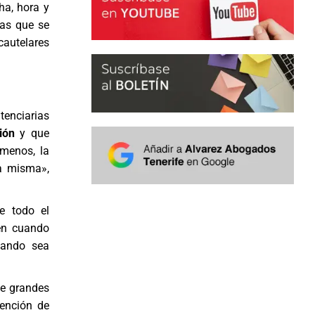
ha, hora y
las que se
autelares
itenciarias
ión
y que
 menos, la
la misma»,
e todo el
nen cuando
ando sea
de grandes
tención de