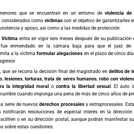
menores que se encuentran en un entorno de
violencia de
 considerados como
víctimas
con el objetivo de garantizarles e
 asistencia y apoyo, así como a las medidas de protección.
a Víctima
entra en vigor seis meses después de su publicación 
al fue enmendado en la cámara baja para que el juez de V
rmita a la víctima
formular alegaciones
en el plazo de cinco día
agresor.
 que se recurra la decisión final del magistrado en
delitos de 
o
,
lesiones
,
torturas
,
trata de seres humanos
,
robo con violen
ra la integridad moral
o
contra la libertad sexual
. El auto d
ecurrible cuando imponga una pena de más de cinco años de pri
na serie de nuevos
derechos procesales
y extraprocesales. Est
 notificarán resoluciones de especial interés en la dirección
faciliten o en su dirección postal, aunque podrán manifestar s
s sobre estas cuestiones.