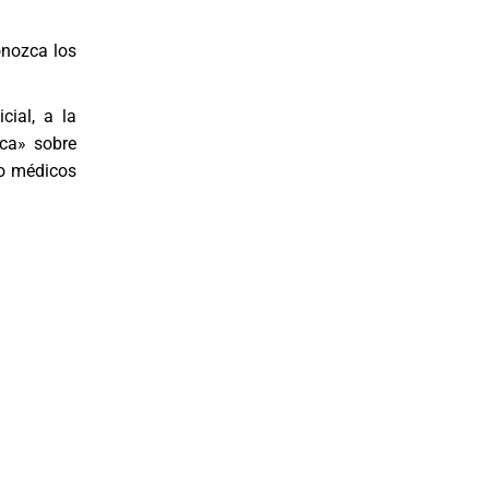
onozca los
cial, a la
ica» sobre
 o médicos