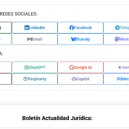
REDES SOCIALES:
)
LinkedIn
Facebook
Tele
p
Email
Bluesky
Mast
A:
ChatGPT
Google AI
Gem
Perplexity
Copilot
Met
Boletín Actualidad Jurídica: