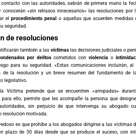
 contacto con las autoridades, sabrán de primera mano la fec
 y conocerán «sin retrasos innecesarios» las resoluciones por 
ar el
procedimiento penal
o aquellas que acuerden medidas c
su seguridad.
ón de resoluciones
otificarán también a las
víctimas
las decisiones judiciales o pen
condenados por delitos
cometidos con
violencia
o
intimidac
sgo para su seguridad. «Estas comunicaciones incluirán, al
va de la resolución y un breve resumen del fundamento de 
o legislativo.
 la Víctima pretende que se encuentren «arropadas» durant
, para ello, permite que les acompañe la persona que desig
autoridades, sin perjuicio de que intervenga su
abogado
cu
o resolución motivada.
vedoso es que prohíbe a los
abogados
dirigirse a las víctimas 
un plazo de 30 días desde que se produce el suceso, con in