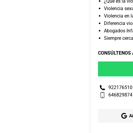
¿Qué es la vi
Violencia sex
Violencia en l
Diferencia vi
Abogados Infa
Siempre cerca
CONSÚLTENOS
922176510
646829874
A