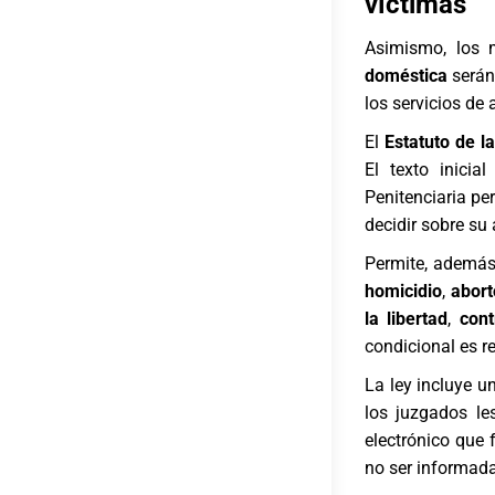
víctimas
Asimismo, los 
doméstica
serán
los servicios de
El
Estatuto de l
El texto inici
Penitenciaria pe
decidir sobre su 
Permite, además,
homicidio
,
abort
la libertad
,
cont
condicional es r
La ley incluye u
los juzgados les
electrónico que 
no ser informada