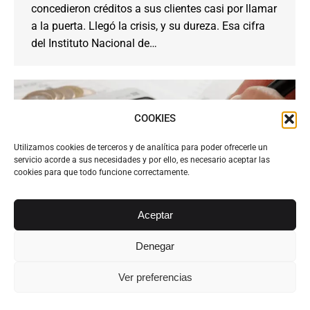
concedieron créditos a sus clientes casi por llamar
a la puerta. Llegó la crisis, y su dureza. Esa cifra
del Instituto Nacional de…
COOKIES
Utilizamos cookies de terceros y de analítica para poder ofrecerle un
servicio acorde a sus necesidades y por ello, es necesario aceptar las
cookies para que todo funcione correctamente.
Aceptar
Denegar
Obstáculos legales para empezar sin
deudas
Ver preferencias
Actualidad Legal
Por
Alvarez Abogados Tenerife
8 mayo, 2015