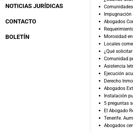
NOTICIAS JURÍDICAS
Comunidades d
Impugnación 
CONTACTO
Abogados Com
Requerimiento
BOLETÍN
Morosidad en 
Locales come
¿Qué solicit
Comunidad pr
Asistencia le
Ejecución ac
Derecho Inmob
Abogados Extr
Instalación pu
5 preguntas s
El Abogado R
Tenerife. Aum
Abogados cer