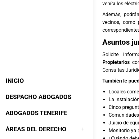
vehículos eléctri
Además, podrán
vecinos, como 
correspondiente
Asuntos ju
Solicite info
Propietarios
co
Consultas Jurídi
INICIO
También le pued
Locales comer
DESPACHO ABOGADOS
La instalació
Cinco pregunt
ABOGADOS TENERIFE
Comunidades d
Juicio de equ
ÁREAS DEL DERECHO
Monitorio ya p
¿Cuándo deben