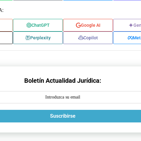
A:
ChatGPT
Google AI
Gem
Perplexity
Copilot
Met
Boletín Actualidad Jurídica:
Suscribirse