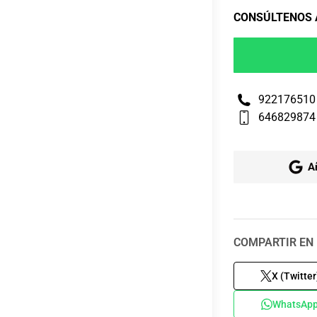
CONSÚLTENOS
922176510
646829874
A
COMPARTIR EN 
X (Twitter
WhatsAp