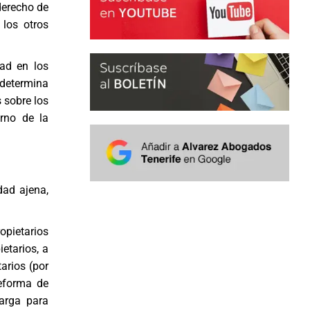
 derecho de
 los otros
dad en los
determina
s sobre los
erno de la
dad ajena,
opietarios
ietarios, a
arios (por
reforma de
arga para