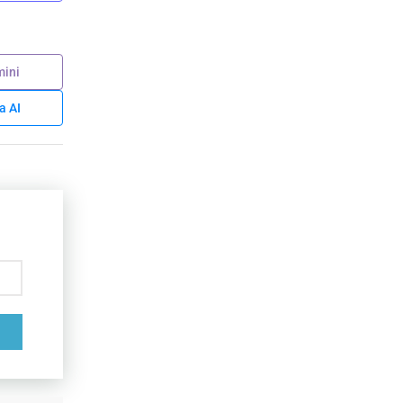
ini
a AI