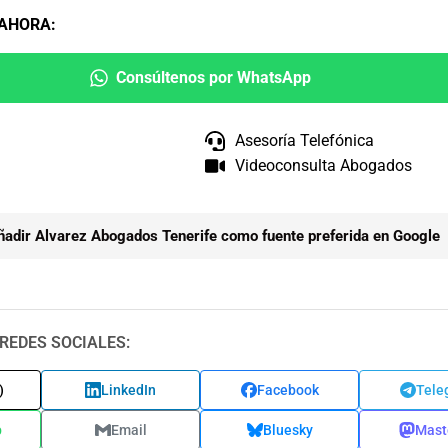
 AHORA
:
Consúltenos por WhatsApp
Asesoría Telefónica
Videoconsulta Abogados
ñadir Alvarez Abogados Tenerife como fuente preferida en Google
REDES SOCIALES:
)
LinkedIn
Facebook
Tele
p
Email
Bluesky
Mast