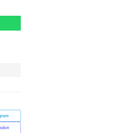
gram
odon