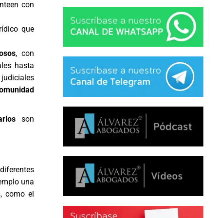
anteen con
rídico que
osos
, con
ales hasta
judiciales
omunidad
rios
son
diferentes
jemplo una
s, como el