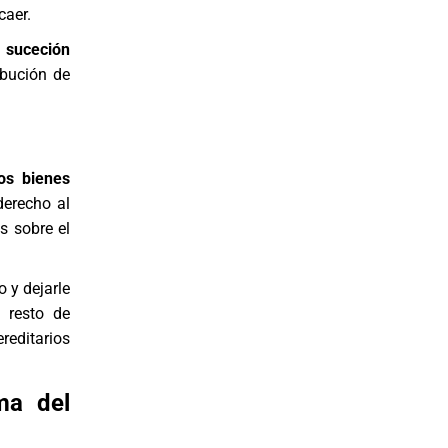
caer.
a
suceción
ribución de
os bienes
derecho al
s sobre el
 y dejarle
l resto de
reditarios
ma del