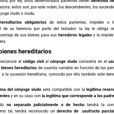
sona, por ley, unos determinados parientes tienen
derechos he
toria: estos son, por este orden, los descendientes, los ascendi
nyuge viudo o viuda.
ereditarios obligatorios
de estos parientes, impiden o li
al de su herencia por parte del testador: la ley le obliga r
centaje de sus bienes para sus
herederos legales
y le impide 
era.
bienes hereditarios
 reconoce el
código civil
al
cónyuge viudo
consistirá en el
us
s
bienes hereditarios
de cuantía variable en función de las pe
 a la sucesión hereditaria, conocido por ello también este de
.
tima del cónyuge viudo
será compatible con la
legitima reser
ientes
y en su caso con
la legitima que corresponde a los padr
udo
no separado judicialmente o de hecho
tendrá la con
como tal, tendrá reconocido un
derecho de usufructo parcial