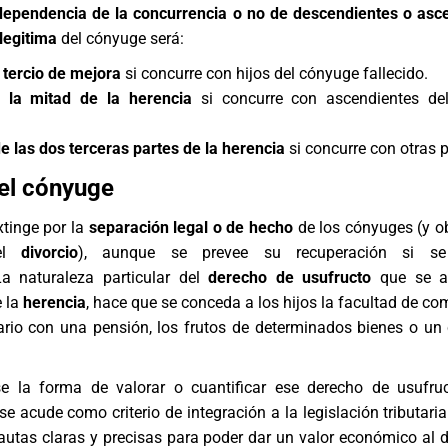
dependencia de la concurrencia o no de descendientes o asc
legitima
del cónyuge será:
 tercio de mejora
si concurre con hijos del cónyuge fallecido.
e la mitad de la herencia
si concurre con ascendientes de
de las dos terceras partes de la herencia
si concurre con otras 
el cónyuge
tinge por la
separación legal o de hecho
de los cónyuges (y 
 el
divorcio
), aunque se prevee su recuperación si se
 La naturaleza particular del
derecho de usufructo
que se at
 la
herencia
, hace que se conceda a los hijos la facultad de co
ario con una pensión, los frutos de determinados bienes o un 
e la forma de valorar o cuantificar ese derecho de usufru
 se acude como criterio de integración a la legislación tributari
autas claras y precisas para poder dar un valor económico al 