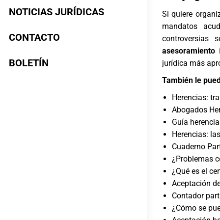
NOTICIAS JURÍDICAS
Si quiere organ
mandatos ac
CONTACTO
controversias 
asesoramiento
i
BOLETÍN
jurídica más ap
También le pued
Herencias: tra
Abogados Her
Guía herencia
Herencias: la
Cuaderno Part
¿Problemas co
¿Qué es el ce
Aceptación de
Contador part
¿Cómo se pue