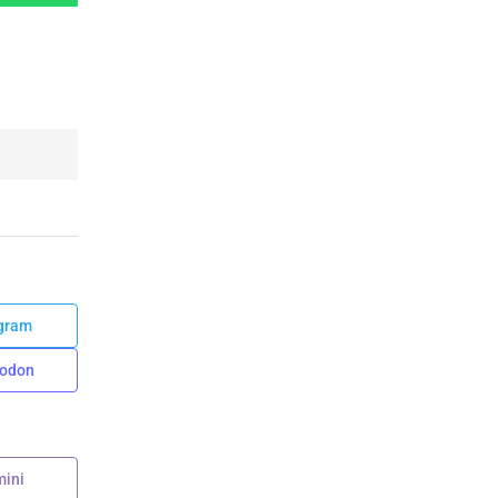
gram
odon
ini