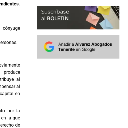
endientes.
l cónyuge
personas.
obviamente
 produce
ribuye al
mpensar al
capital en
cto por la
a en la que
derecho de