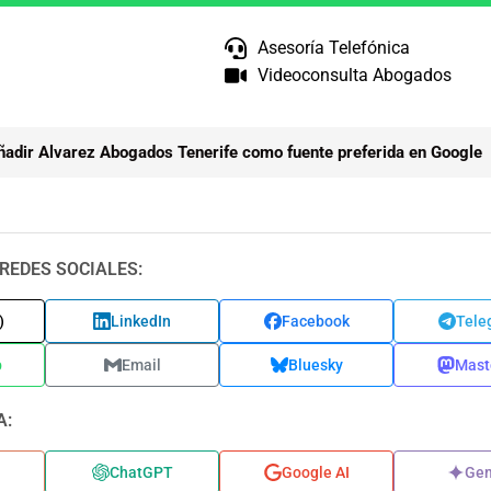
Asesoría Telefónica
Videoconsulta Abogados
ñadir Alvarez Abogados Tenerife como fuente preferida en Google
REDES SOCIALES:
)
LinkedIn
Facebook
Tele
p
Email
Bluesky
Mast
A:
ChatGPT
Google AI
Gem