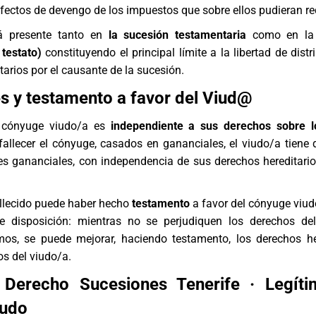
efectos de devengo de los impuestos que sobre ellos pudieran re
tá presente tanto en
la sucesión testamentaria
como en l
 testato)
constituyendo el principal límite a la libertad de dist
tarios por el causante de la sucesión.
s y testamento a favor del Viud@
l cónyuge viudo/a es
independiente a sus derechos sobre l
 fallecer el cónyuge, casados en gananciales, el viudo/a tiene 
es gananciales, con independencia de sus derechos hereditario
allecido puede haber hecho
testamento
a favor del cónyuge viudo
bre disposición: mientras no se perjudiquen los derechos de
imos, se puede mejorar, haciendo testamento, los derechos he
s del viudo/a.
Derecho Sucesiones Tenerife · Legíti
iudo