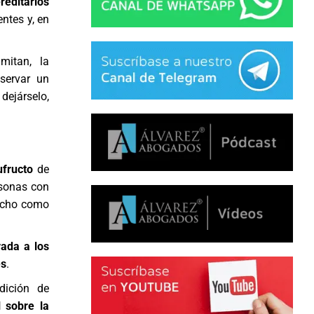
reditarios
entes y, en
mitan, la
eservar un
dejárselo,
ufructo
de
rsonas con
recho como
vada a los
es
.
dición de
 sobre la