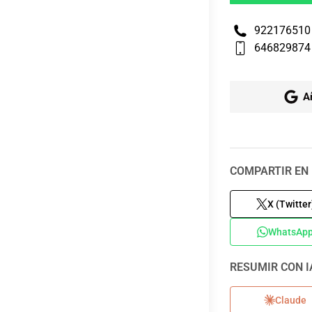
922176510
646829874
A
COMPARTIR EN 
X (Twitter
WhatsAp
RESUMIR CON I
Claude