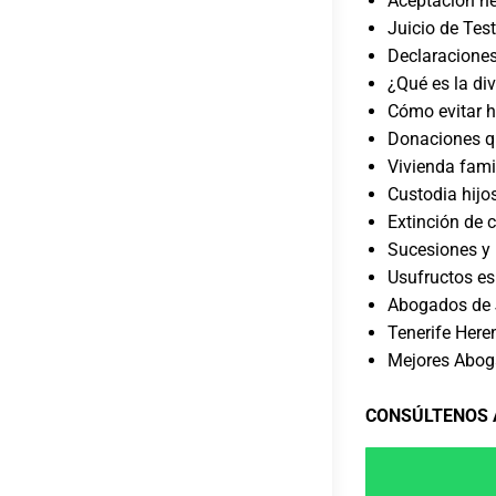
Aceptación he
Juicio de Tes
Declaraciones
¿Qué es la div
Cómo evitar 
Donaciones qu
Vivienda famil
Custodia hijo
Extinción de 
Sucesiones y
Usufructos es
Abogados de J
Tenerife Here
Mejores Abog
CONSÚLTENOS