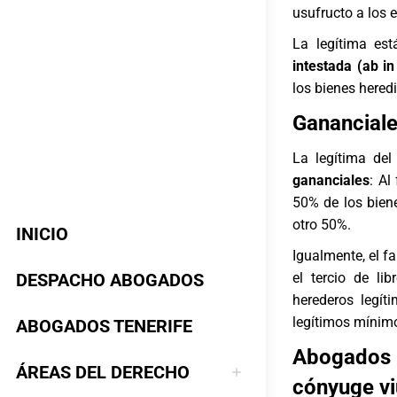
usufructo a los 
La legítima es
intestada
(ab in
los bienes heredi
Gananciale
La legítima de
gananciales
: Al
50% de los bien
otro 50%.
INICIO
Igualmente, el f
DESPACHO ABOGADOS
el tercio de li
herederos legít
legítimos mínimo
ABOGADOS TENERIFE
Abogados 
ÁREAS DEL DERECHO
cónyuge v