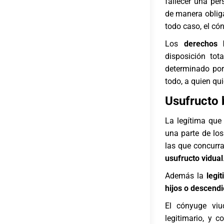
fallecer una per
de manera obliga
todo caso, el có
Los
derechos h
disposición tot
determinado por
todo, a quien qui
Usufructo
La legítima que
una parte de lo
las que concurra
usufructo vidual
Además la
legi
hijos o descend
El cónyuge vi
legitimario, y 