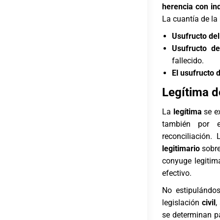
herencia con in
La cuantía de la
Usufructo del
Usufructo d
fallecido.
El usufructo 
Legítima d
La
legítima
se ex
también por
reconciliación.
legitimario
sobre
conyuge legitim
efectivo.
No estipulándos
legislación
civil
,
se determinan p