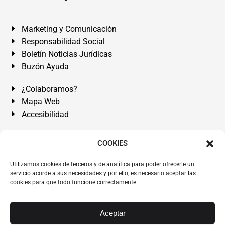
Marketing y Comunicación
Responsabilidad Social
Boletín Noticias Jurídicas
Buzón Ayuda
¿Colaboramos?
Mapa Web
Accesibilidad
Álvarez Abogados Tenerife:
Calle Teobaldo Power Nº 7,
COOKIES
2º Derecha, El Médano, Granadilla de Abona, Santa Cruz
Utilizamos cookies de terceros y de analítica para poder ofrecerle un
de Tenerife. Islas Canarias.
servicio acorde a sus necesidades y por ello, es necesario aceptar las
cookies para que todo funcione correctamente.
Somos Abogados especialistas del Derecho desde 1954.
Despacho de Abogados El Médano
,
Abogados Granadilla
de Abona
en
Tenerife Sur
.
Mejores Abogados Tenerife
.
Aceptar
Abogados colegiados y ejercientes del ICATF.