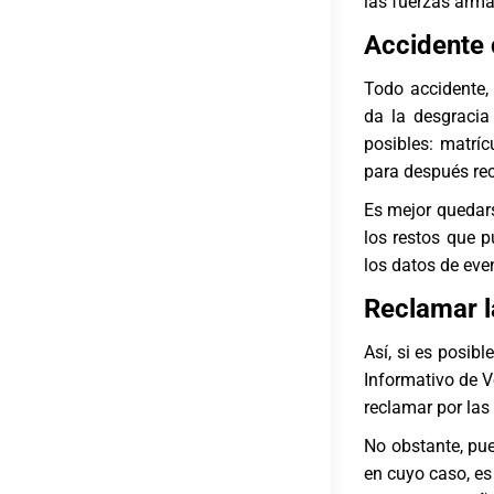
las fuerzas arm
Accidente 
Todo accidente,
da la desgracia
posibles: matríc
para después re
Es mejor quedars
los restos que p
los datos de eve
Reclamar l
Así, si es posib
Informativo de 
reclamar por las 
No obstante, pued
en cuyo caso, es