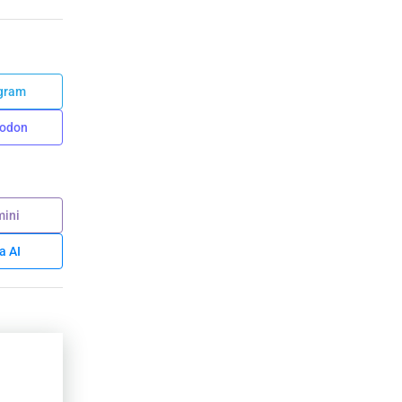
gram
odon
ini
a AI