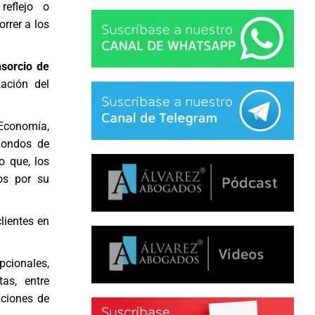
eflejo o
rrer a los
sorcio de
ación del
e Economía,
 Fondos de
o que, los
tos por su
lientes en
pcionales,
as, entre
aciones de