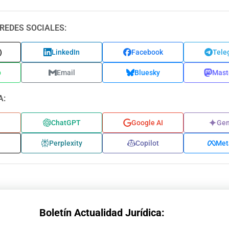
REDES SOCIALES:
)
LinkedIn
Facebook
Tele
p
Email
Bluesky
Mast
A:
ChatGPT
Google AI
Gem
Perplexity
Copilot
Met
Boletín Actualidad Jurídica: