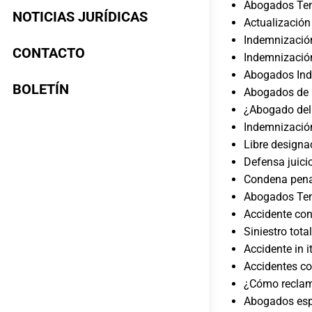
Abogados Tene
NOTICIAS JURÍDICAS
Actualización
Indemnización
CONTACTO
Indemnización
Abogados Ind
BOLETÍN
Abogados de 
¿Abogado del 
Indemnizació
Libre designa
Defensa juici
Condena penal
Abogados Tene
Accidente con
Siniestro tota
Accidente in i
Accidentes co
¿Cómo reclama
Abogados espe