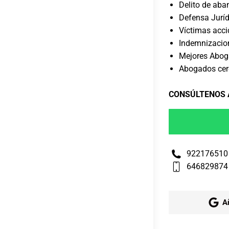
Delito de aba
Defensa Jurí
Víctimas acci
Indemnizacion
Mejores Abog
Abogados cer
CONSÚLTENOS
922176510
646829874
A