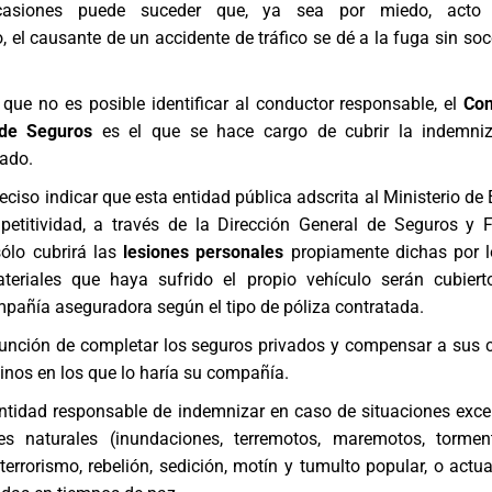
asiones puede suceder que, ya sea por miedo, acto r
 el causante de un accidente de tráfico se dé a la fuga sin soco
que no es posible identificar al conductor responsable, el
Con
de Seguros
es el que se hace cargo de cubrir la indemniz
nado.
reciso indicar que esta entidad pública adscrita al Ministerio d
petitividad, a través de la Dirección General de Seguros y
ólo cubrirá las
lesiones personales
propiamente dichas por l
teriales que haya sufrido el propio vehículo serán cubier
mpañía aseguradora según el tipo de póliza contratada.
función de completar los seguros privados y compensar a sus c
nos en los que lo haría su compañía.
entidad responsable de indemnizar en caso de situaciones exce
s naturales (inundaciones, terremotos, maremotos, torment
 terrorismo, rebelión, sedición, motín y tumulto popular, o actu