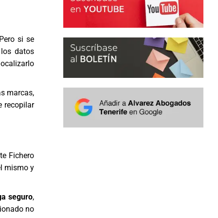
Pero si se
 los datos
ocalizarlo
as marcas,
 recopilar
nte Fichero
el mismo y
nga seguro
,
sionado no