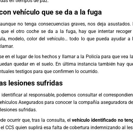
adas en tiempos de paz.
con vehículo que se da a la fuga
 aunque no tenga consecuencias graves, nos deja asustados. 
 que el otro coche se da a la fuga, hay que intentar recoger
ula, modelo, color del vehículo… todo lo que pueda ayudar a l
clamar.
e en el lugar de los hechos y llamar a la Policía para que vea l
uedan quedar en el suelo. En última instancia también hay que
ntuales testigos para que confirmen lo ocurrido.
as lesiones sufridas
le identificar al responsable, podemos consultar el correspondie
Vehículos Asegurados para conocer la compañía aseguradora d
lesiones sufridas.
e ocurrir que, tras la consulta, el
vehículo identificado no te
 el CCS quien suplirá esa falta de cobertura indemnizando al le