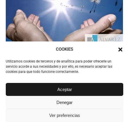
COOKIES
Derecho donaciones, todo sobre las
Utilizamos cookies de terceros y de analítica para poder ofrecerle un
servicio acorde a sus necesidades y por ello, es necesario aceptar las
donaciones
cookies para que todo funcione correctamente.
Actualidad Legal
Por
Alvarez Abogados Tenerife
14 octubre, 2015
Aceptar
Derecho donaciones, todo sobre las donaciones.
Se llama derecho de donaciones a todas aquellas
Denegar
normas que regulan la forma y los requisitos
Ver preferencias
necesarios para hacer una donación. Éstas
normas se contienen en nuestro Código Civil, en el