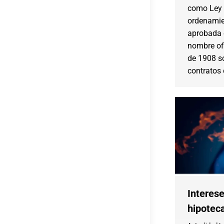
como Ley A
ordenamien
aprobada e
nombre ofi
de 1908 so
contratos
Interes
hipotec