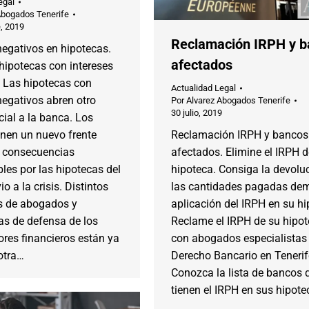
egal
Abogados Tenerife
, 2019
Reclamación IRPH y b
negativos en hipotecas.
afectados
hipotecas con intereses
. Las hipotecas con
Actualidad Legal
negativos abren otro
Por
Alvarez Abogados Tenerife
30 julio, 2019
icial a la banca. Los
enen un nuevo frente
Reclamación IRPH y bancos
e consecuencias
afectados. Elimine el IRPH d
les por las hipotecas del
hipoteca. Consiga la devolu
o a la crisis. Distintos
las cantidades pagadas de
 de abogados y
aplicación del IRPH en su hi
as de defensa de los
Reclame el IRPH de su hipo
res financieros están ya
con abogados especialistas
otra…
Derecho Bancario en Tenerif
Conozca la lista de bancos 
tienen el IRPH en sus hipote