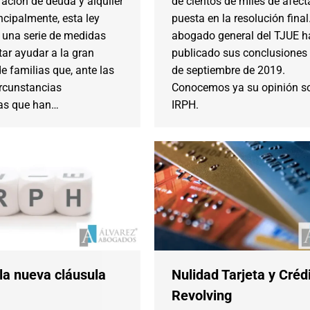
ración de deuda y alquiler
de cientos de miles de afec
incipalmente, esta ley
puesta en la resolución final.
 una serie de medidas
abogado general del TJUE h
tar ayudar a la gran
publicado sus conclusiones 
e familias que, ante las
de septiembre de 2019.
circunstancias
Conocemos ya su opinión so
as que han…
IRPH.
la nueva cláusula
Nulidad Tarjeta y Créd
Revolving