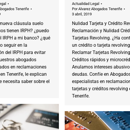
egal
Actualidad Legal
Abogados Tenerife
Por
Alvarez Abogados Tenerife
9
3 abril, 2019
 nueva cláusula suelo
Nulidad Tarjeta y Crédito Re
os tienen IRPH? ¿puedo
Reclamación y Nulidad Crédi
el IRPH a mi banco? ¿qué
Tarjetas Revolving. ¿Ha con
 seguir en la
un crédito o tarjeta revolvin
n del IRPH para evitar
Reclamar Tarjetas Revolving
Nuestros abogados
Créditos rápidos y microcréd
zados en reclamaciones
Anulamos intereses abusivo
en Tenerife, le explican
deudas. Confíe en Abogado
e necesita saber sobre el
especialistas en reclamacio
tarjetas y créditos revolving
Tenerife.