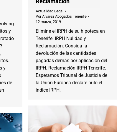
Reclamación
Actualidad Legal
Por
Alvarez Abogados Tenerife
12 marzo, 2019
volving.
tos y
Elimine el IRPH de su hipoteca en
tratado
Tenerife. IRPH Nulidad y
g?
Reclamación. Consiga la
,
devolución de las cantidades
itos.
pagadas demás por aplicación del
s y
IRPH. Reclamación IRPH Tenerife.
s
Esperamos Tribunal de Justicia de
nes de
la Unión Europea declare nulo el
 en
indice IRPH.