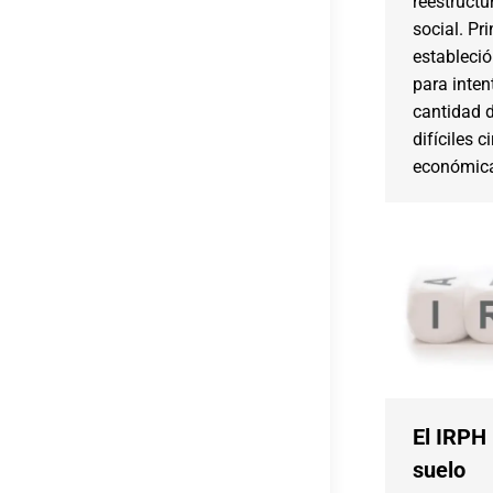
reestructu
social. Pr
estableció
para inten
cantidad d
difíciles 
económic
El IRPH 
suelo