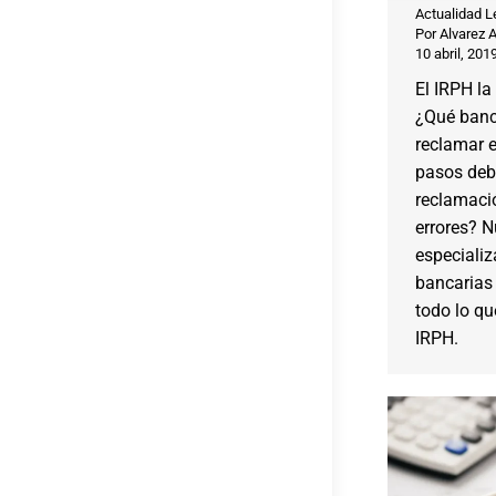
Actualidad L
Por
Alvarez 
10 abril, 201
El IRPH la
¿Qué banc
reclamar 
pasos debo
reclamació
errores? 
especiali
bancarias 
todo lo qu
IRPH.