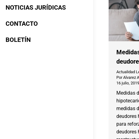
NOTICIAS JURÍDICAS
CONTACTO
BOLETÍN
Medidas
deudore
Actualidad L
Por
Alvarez 
16 julio, 201
Medidas d
hipotecari
medidas d
deudores 
para refor
deudores h