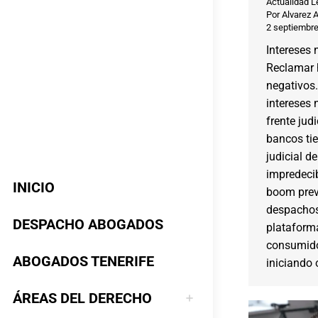
Actualidad L
Por
Alvarez 
2 septiembre
Intereses 
Reclamar 
negativos
intereses 
frente jud
bancos ti
judicial d
impredecib
INICIO
boom previ
despachos
DESPACHO ABOGADOS
plataform
consumido
ABOGADOS TENERIFE
iniciando 
ÁREAS DEL DERECHO