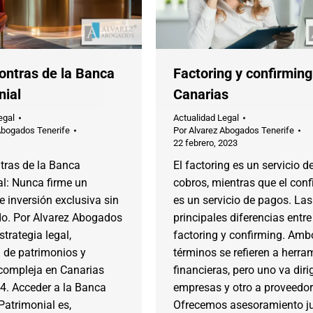
ontras de la Banca
Factoring y confirming
nial
Canarias
egal
Actualidad Legal
Abogados Tenerife
Por
Alvarez Abogados Tenerife
22 febrero, 2023
tras de la Banca
El factoring es un servicio d
al: Nunca firme un
cobros, mientras que el con
e inversión exclusiva sin
es un servicio de pagos. Las
o. Por Alvarez Abogados
principales diferencias entre
strategia legal,
factoring y confirming. Amb
 de patrimonios y
términos se refieren a herra
 compleja en Canarias
financieras, pero uno va diri
4. Acceder a la Banca
empresas y otro a proveedor
Patrimonial es,
Ofrecemos asesoramiento ju