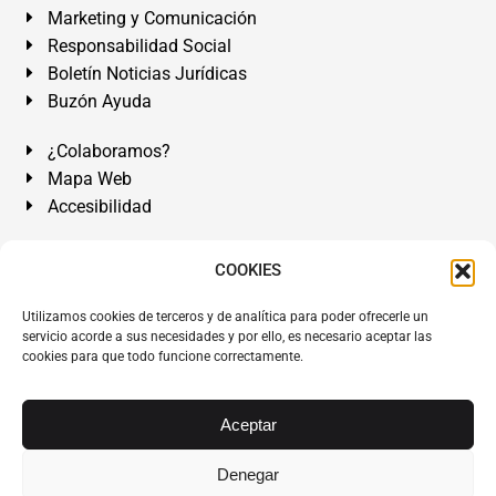
Marketing y Comunicación
Responsabilidad Social
Boletín Noticias Jurídicas
Buzón Ayuda
¿Colaboramos?
Mapa Web
Accesibilidad
Álvarez Abogados Tenerife:
Calle Teobaldo Power Nº 7,
COOKIES
2º Derecha, El Médano, Granadilla de Abona, Santa Cruz
Utilizamos cookies de terceros y de analítica para poder ofrecerle un
de Tenerife. Islas Canarias.
servicio acorde a sus necesidades y por ello, es necesario aceptar las
cookies para que todo funcione correctamente.
Somos Abogados especialistas del Derecho desde 1954.
Despacho de Abogados El Médano
,
Abogados Granadilla
de Abona
en
Tenerife Sur
.
Mejores Abogados Tenerife
.
Aceptar
Abogados colegiados y ejercientes del ICATF.
#AlvarezAbogados
Denegar