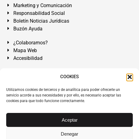
Marketing y Comunicación
Responsabilidad Social
Boletín Noticias Jurídicas
Buzón Ayuda
¿Colaboramos?
Mapa Web
Accesibilidad
Álvarez Abogados Tenerife:
Calle Teobaldo Power Nº 7,
COOKIES
2º Derecha, El Médano, Granadilla de Abona, Santa Cruz
Utilizamos cookies de terceros y de analítica para poder ofrecerle un
de Tenerife. Islas Canarias.
servicio acorde a sus necesidades y por ello, es necesario aceptar las
Somos Abogados especialistas del Derecho desde 1954.
cookies para que todo funcione correctamente.
Despacho de Abogados El Médano
,
Abogados Granadilla
de Abona
en
Tenerife Sur
.
Mejores Abogados Tenerife
.
Aceptar
Abogados colegiados y ejercientes del ICATF.
#AlvarezAbogados
Denegar