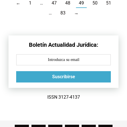
←
1
…
47
48
49
50
51
…
83
→
Boletín Actualidad Jurídica:
Suscribirse
ISSN 3127-4137