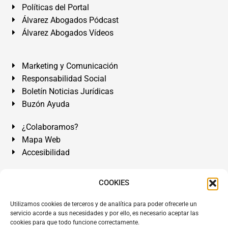
Políticas del Portal
Álvarez Abogados Pódcast
Álvarez Abogados Vídeos
Marketing y Comunicación
Responsabilidad Social
Boletín Noticias Jurídicas
Buzón Ayuda
¿Colaboramos?
Mapa Web
Accesibilidad
Álvarez Abogados Tenerife:
Calle Teobaldo Power Nº 7,
COOKIES
2º Derecha, El Médano, Granadilla de Abona, Santa Cruz
Utilizamos cookies de terceros y de analítica para poder ofrecerle un
de Tenerife. Islas Canarias.
servicio acorde a sus necesidades y por ello, es necesario aceptar las
Somos Abogados especialistas del Derecho desde 1954.
cookies para que todo funcione correctamente.