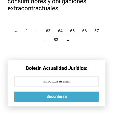
consumidores y obligaciones
extracontractuales
←
1
…
63
64
65
66
67
…
83
→
Boletín Actualidad Jurídica:
Suscribirse