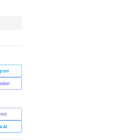
gram
odon
ini
a AI