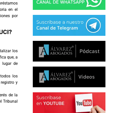
 préstamos
oria en el
iones por
 UCI?
alizar los
fica que, a
 lugar de
 todos los
registro y
erés de la
l Tribunal