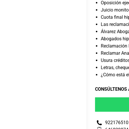
Oposición eje
Juicio monito
Cuota final h
Las reclamac
Álvarez Abog
Abogados hip
Reclamación H
Reclamar Ana
Usura crédito
Letras, chequ
¿Cómo está el
CONSÚLTENOS
922176510