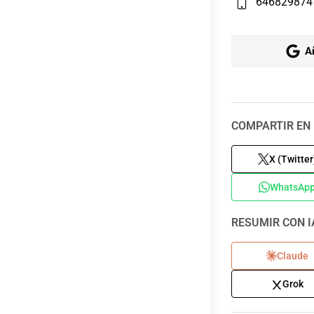
646829874
A
COMPARTIR EN 
X (Twitter
WhatsAp
RESUMIR CON I
Claude
Grok