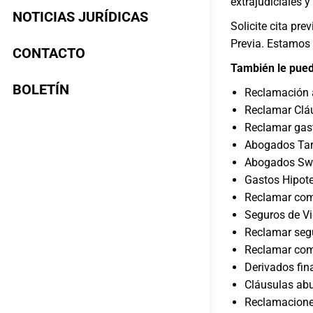
extrajudiciales y
NOTICIAS JURÍDICAS
Solicite cita pr
Previa
. Estamos 
CONTACTO
También le pued
BOLETÍN
Reclamación a
Reclamar Cláu
Reclamar gast
Abogados Tarj
Abogados Swa
Gastos Hipote
Reclamar comi
Seguros de Vi
Reclamar segu
Reclamar com
Derivados fin
Cláusulas abu
Reclamacione