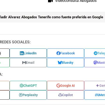
Videoconsulta Abogados
ñadir Alvarez Abogados Tenerife como fuente preferida en Google
REDES SOCIALES:
)
LinkedIn
Facebook
Tele
p
Email
Bluesky
Mast
A:
ChatGPT
Google AI
Gem
Perplexity
Copilot
Met