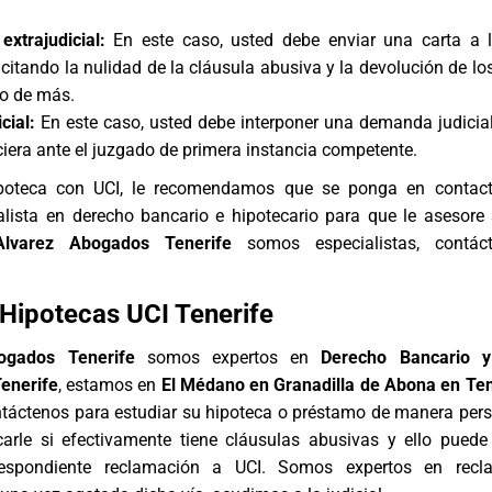
xtrajudicial:
En este caso, usted debe enviar una carta a l
icitando la nulidad de la cláusula abusiva y la devolución de lo
o de más.
cial:
En este caso, usted debe interponer una demanda judicial
ciera ante el juzgado de primera instancia competente.
ipoteca con UCI, le recomendamos que se ponga en contac
alista en
derecho bancario
e hipotecario para que le asesore
Alvarez Abogados Tenerife
somos especialistas, contác
Hipotecas UCI Tenerife
ogados Tenerife
somos expertos en
Derecho Bancario 
Tenerife
, estamos en
El Médano en Granadilla de Abona en Ten
ntáctenos para estudiar su hipoteca o préstamo de manera per
carle si efectivamente tiene cláusulas abusivas y ello puede 
rrespondiente reclamación a UCI. Somos expertos en recl