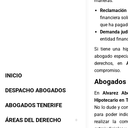
maneras:
Reclamación e
financiera sol
que ha pagad
Demanda judi
entidad finan
Si tiene una h
abogado especi
derechos, en
compromiso.
INICIO
Abogados 
DESPACHO ABOGADOS
En
Alvarez Ab
Hipotecario en 
ABOGADOS TENERIFE
No lo dude y co
para poder indi
ÁREAS DEL DERECHO
realizar la co