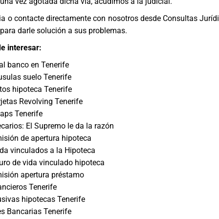
 una vez agotada dicha vía, acudimos a la judicial.
evia o contacte directamente con nosotros desde
Consultas Jurídi
para darle solución a sus problemas.
e interesar:
l banco en Tenerife
sulas suelo Tenerife
os hipoteca Tenerife
etas Revolving Tenerife
ps Tenerife
carios: El Supremo le da la razón
sión de apertura hipoteca
da vinculados a la Hipoteca
ro de vida vinculado hipoteca
isión apertura préstamo
ancieros Tenerife
sivas hipotecas Tenerife
s Bancarias Tenerife