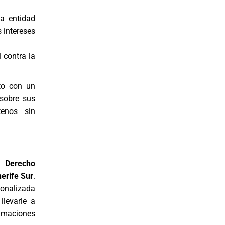
a entidad
s intereses
 contra la
to con un
 sobre sus
tenos sin
y Derecho
erife Sur
.
sonalizada
llevarle a
amaciones