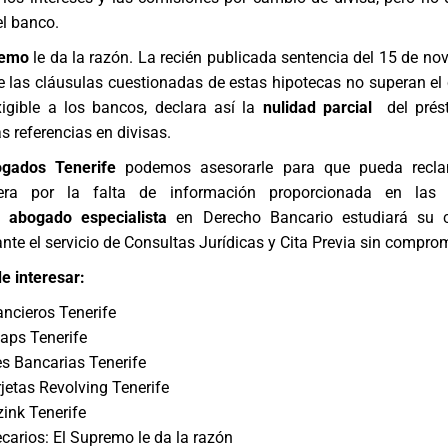
el banco.
remo
le da la razón. La recién publicada sentencia del 15 de no
 las cláusulas cuestionadas de estas hipotecas no superan el 
xigible a los bancos, declara así la
nulidad parcial
del prés
s referencias en divisas.
ogados Tenerife
podemos asesorarle para que pueda recl
iera por la falta de información proporcionada en las 
Un
abogado especialista
en
Derecho Bancario
estudiará su 
nte el servicio de
Consultas Jurídicas y Cita Previa
sin comprom
e interesar:
ancieros Tenerife
ps Tenerife
s Bancarias Tenerife
etas Revolving Tenerife
ink Tenerife
carios: El Supremo le da la razón