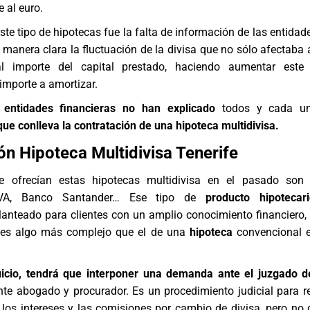
 al euro.
ste tipo de hipotecas fue la falta de información de las entidad
 manera clara la fluctuación de la divisa que no sólo afectaba a
l importe del capital prestado, haciendo aumentar este 
importe a amortizar.
s
entidades financieras no han explicado
todos y cada 
ue conlleva la contratación de una hipoteca multidivisa.
n Hipoteca Multidivisa Tenerife
 ofrecían estas hipotecas multidivisa en el pasado son B
BVA, Banco Santander… Ese tipo de
producto hipotecar
lanteado para clientes con un amplio conocimiento financiero,
 es algo más complejo que el de una
hipoteca
convencional e
juicio, tendrá que interponer una demanda ante el juzgado 
te abogado y procurador. Es un procedimiento judicial para r
los intereses y las comisiones por cambio de divisa, pero no