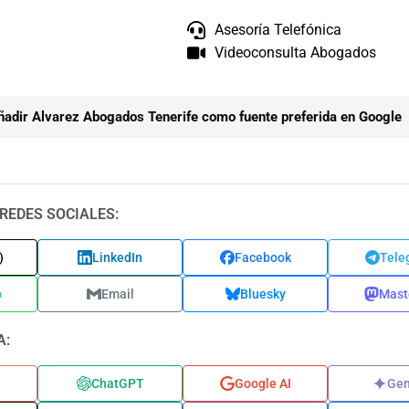
Asesoría Telefónica
Videoconsulta Abogados
ñadir Alvarez Abogados Tenerife como fuente preferida en Google
REDES SOCIALES:
)
LinkedIn
Facebook
Tele
p
Email
Bluesky
Mast
A:
ChatGPT
Google AI
Gem