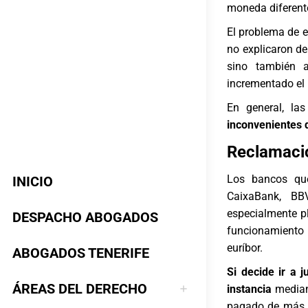
moneda diferente
El problema de e
no explicaron de
sino también a
incrementado el 
En general, la
inconvenientes q
Reclamació
Los bancos que
INICIO
CaixaBank, B
especialmente p
DESPACHO ABOGADOS
funcionamiento
euríbor.
ABOGADOS TENERIFE
Si decide ir a 
ÁREAS DEL DERECHO
instancia
median
pagado de más, 