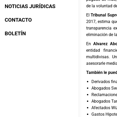
NOTICIAS JURÍDICAS
de la voluntad d
El
Tribunal Sup
CONTACTO
2017, estima que
transparencia e
BOLETÍN
eliminación de la
En
Alvarez Ab
entidad financ
multidivisas. 
asesorarle media
También le pued
Derivados fin
Abogados Swa
Reclamacione
Abogados Tarj
Afectados Wiz
Gastos Hipote