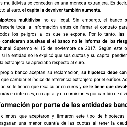
s multidivisa se conceden en una moneda extranjera. Es decir,
cto al euro,
el capital a devolver también aumenta
.
ipoteca multidivisa
no es ilegal. Sin embargo, el banco s
frecerle toda la información antes de firmar el contrato pa
todos los peligros a los que se expone. Por lo tanto,
las
se consideran abusivas si el banco no le informa de los ries
Tribunal Supremo el 15 de noviembre de 2017. Según este o
si la entidad no le explicó que sus cuotas y su capital pendie
da extranjera se apreciaba respecto al euro.
 propio banco aceptan su reclamación,
su hipoteca debe con
n que cambiar el índice de referencia extranjero por el euríbor. 
s se le tienen que recalcular en euros y
se le tiene que devol
 más
en intereses, en capital y en comisiones por cambio de divi
nformación por parte de las entidades ban
clientes que aceptaron y firmaron este tipo de hipotecas 
agarían una menor cuantía de las cuotas al tener la deu