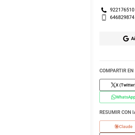
922176510
646829874
A
COMPARTIR EN 
X (Twitter
WhatsAp
RESUMIR CON I
Claude