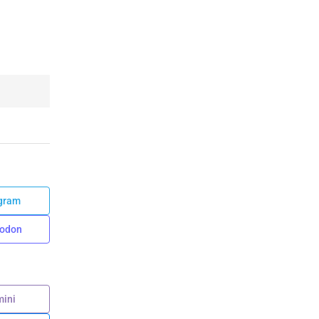
gram
odon
ini