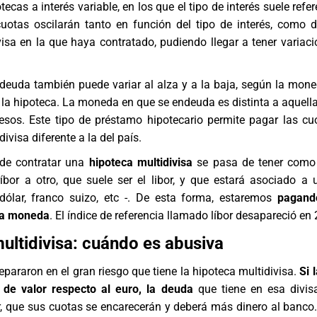
tecas a interés variable, en los que el tipo de interés suele refe
cuotas oscilarán tanto en función del tipo de interés, como d
isa en la que haya contratado, pudiendo llegar a tener variac
 deuda también puede variar al alza y a la baja, según la mon
la hipoteca. La moneda en que se endeuda es distinta a aquella
resos. Este tipo de préstamo hipotecario permite pagar las cu
ivisa diferente a la del país.
de contratar una
hipoteca multidivisa
se pasa de tener como 
ríbor a otro, que suele ser el libor, y que estará asociado a 
 dólar, franco suizo, etc -. De esta forma, estaremos
pagand
ra moneda
. El índice de referencia llamado líbor desapareció en
ultidivisa: cuándo es abusiva
repararon en el gran riesgo que tiene la hipoteca multidivisa.
Si 
 de valor respecto al euro, la deuda
que tiene en esa divi
ir, que sus cuotas se encarecerán y deberá más dinero al banco