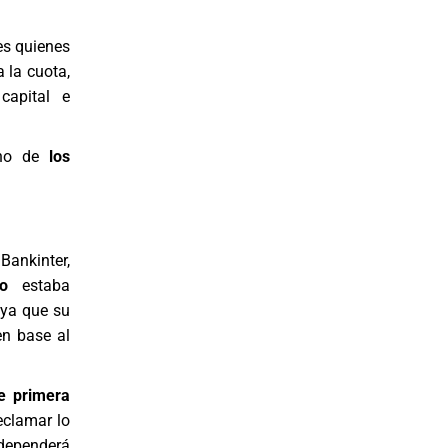
es quienes
 la cuota,
capital e
uno de
los
ankinter,
io
estaba
 ya que su
n base al
de primera
eclamar lo
 dependerá