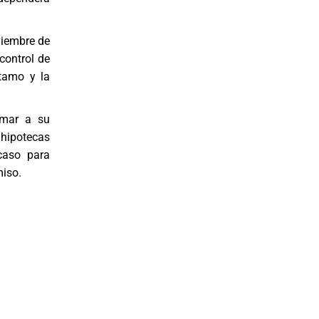
viembre de
control de
tamo y la
amar a su
hipotecas
caso para
iso.