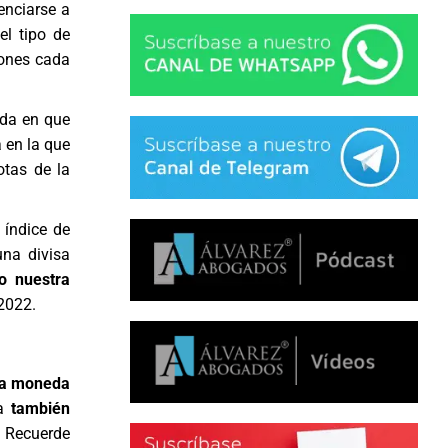
renciarse a
el tipo de
iones cada
eda en que
 en la que
otas de la
índice de
una divisa
o nuestra
 2022.
la moneda
sa
también
. Recuerde