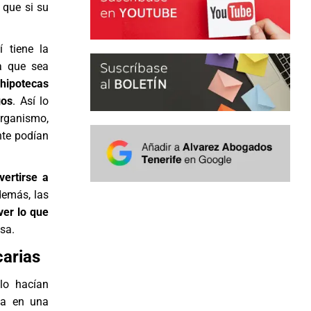
 que si su
í tiene la
ra que sea
 hipotecas
gos
. Así lo
rganismo,
nte podían
vertirse a
Además, las
ver lo que
sa.
carias
lo hacían
da en una