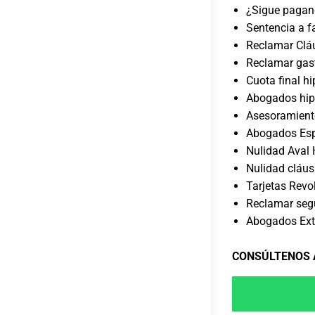
¿Sigue pagan
Sentencia a f
Reclamar Cláu
Reclamar gast
Cuota final h
Abogados hip
Asesoramiento
Abogados Espe
Nulidad Aval 
Nulidad cláus
Tarjetas Revo
Reclamar segu
Abogados Extr
CONSÚLTENOS