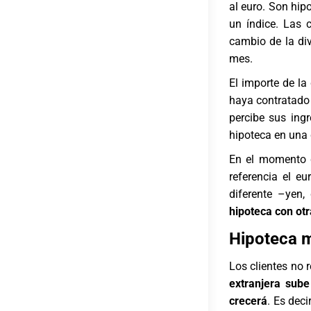
al euro. Son hipo
un índice. Las 
cambio de la div
mes.
El importe de la
haya contratado 
percibe sus ing
hipoteca en una d
En el momento 
referencia el eu
diferente –yen,
hipoteca con ot
Hipoteca m
Los clientes no 
extranjera sube
crecerá
. Es dec