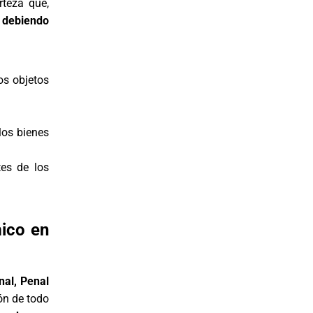
rteza que,
,
debiendo
os objetos
los bienes
es de los
mico en
nal, Penal
ón de todo