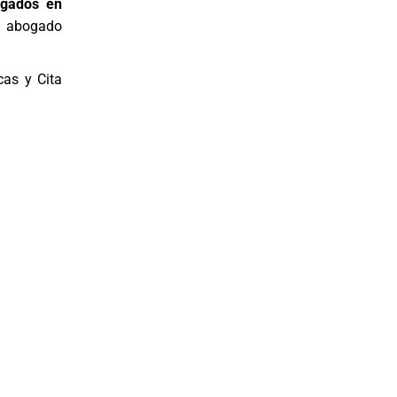
ogados en
r abogado
cas y Cita