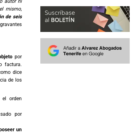
o autor ni
el mismo,
ón de seis
gravantes
objeto
por
 factura.
como dice
cia de los
 el orden
sado por
 poseer un