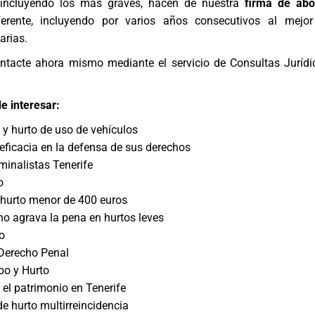
, incluyendo los más graves, hacen de nuestra
firma de ab
erente, incluyendo por varios años consecutivos al
mejo
arias
.
ntacte ahora mismo mediante el servicio de
Consultas Jurídi
e interesar:
 y hurto de uso de vehículos
 eficacia en la defensa de sus derechos
inalistas Tenerife
o
e hurto menor de 400 euros
no agrava la pena en hurtos leves
o
Derecho Penal
bo y Hurto
 el patrimonio en Tenerife
de hurto multirreincidencia