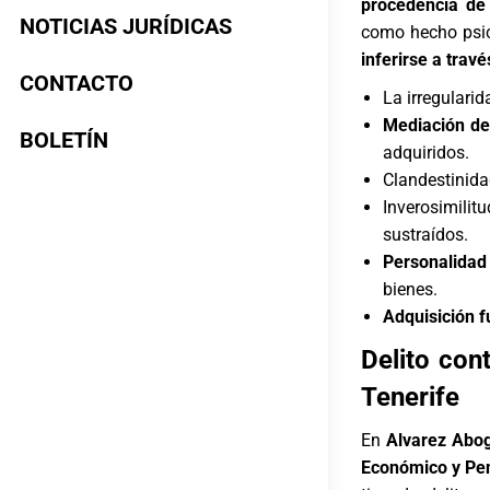
procedencia de 
NOTICIAS JURÍDICAS
como hecho psico
inferirse a trav
CONTACTO
La irregulari
Mediación de 
BOLETÍN
adquiridos.
Clandestinida
Inverosimilitu
sustraídos.
Personalidad
bienes.
Adquisición f
Delito con
Tenerife
En
Alvarez Abo
Económico y Pen