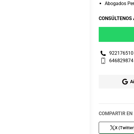
Abogados Pena
CONSÚLTENOS
922176510
646829874
A
COMPARTIR EN 
X (Twitter