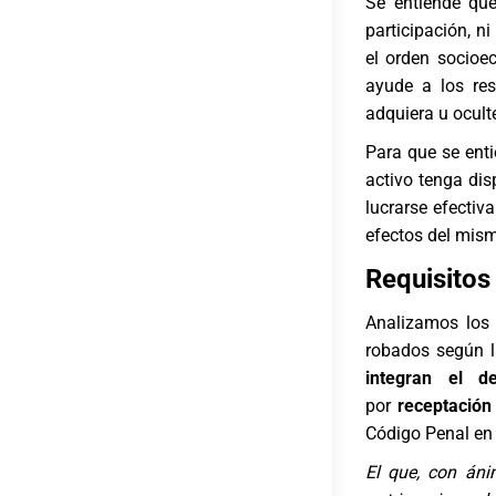
Se entiende qu
participación, n
el orden socioe
ayude a los res
adquiera u ocult
Para que se en
activo tenga dis
lucrarse efectiv
efectos del mis
Requisitos 
Analizamos los 
robados según l
integran el de
por
receptación
Código Penal en
El que, con áni