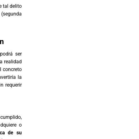
tal delito
e (segunda
ón
podrá ser
a realidad
l concreto
ertiría la
n requerir
cumplido,
adquiere o
rca de su