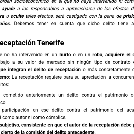
 orden socioeconómico, en el que no haya intervenido ni com
,
ayude
a los responsables a aprovecharse de los efectos d
ra
u
oculte
tales efectos, será castigado con la pena de
prisi
años
. Debemos tener en cuenta que dicho delito tiene a
Receptación Tenerife
e no ha intervenido en un
hurto
o en un
robo
,
adquiere el 
bajo a su valor de mercado sin ningún tipo de contrato o
que integran el delito de receptación
o más concretamente 
remo
: La receptación requiere para su apreciación la concurren
itos:
cometido anteriormente un delito contra el patrimonio o
co.
 participación en ese
delito contra el patrimonio
del acu
ni como autor ni como cómplice.
subjetivo
,
consistente en que el autor de la receptación debe
cierto de la comisión del delito antecedente
.