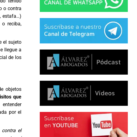
do tenido
o o contra
, estafa…)
 o reciba,
 el sujeto
e llegue a
ial de los
de objetos
isitos que
entender
da por el
 contra el