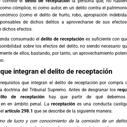
e comete el
delito de receptación
la persona que, no habien
i como cómplice, ni como autor, en un delito contra el patrimoni
conómico (como el delito de hurto, robo, apropiación indebida
ponsables de dichos delitos a aprovecharse de sus efectos
e dichos efectos.
tienda consumado el
delito de receptación
es suficiente con que
ponibilidad sobre los efectos del delito, no siendo necesario qu
amente de ellos, bastando, por tanto, un aprovechamiento potenc
mo.
que integran el delito de receptación
requisitos que integran el delito de receptación por compra 
a doctrina del Tribunal Supremo. Antes de desgranar los
requ
lito de receptación
hay que partir de qué debemos 
en en ámbito penal. La
receptación
es una conducta castiga
 el
artículo 298.1
que se describe de la siguiente manera:
mo de lucro y con conocimiento de la comisión de un delito